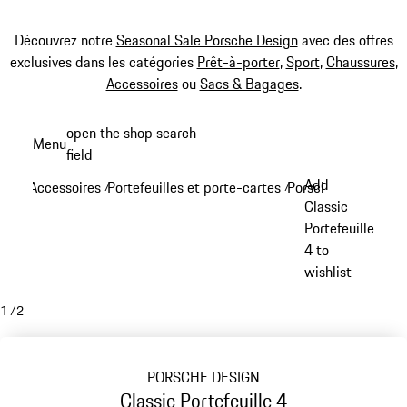
Découvrez notre
Seasonal Sale Porsche Design
avec des offres
exclusives dans les catégories
Prêt-à-porter
,
Sport
,
Chaussures
,
Accessoires
ou
Sacs & Bagages
.
Aller
open the shop search
Menu
au
field
My sh
contenu
Add
Accessoires
Portefeuilles et porte-cartes
Porsche Design port
/
/
principal
Classic
Portefeuille
4 to
wishlist
1
/
2
PORSCHE DESIGN
Classic Portefeuille 4