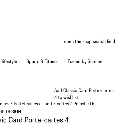
open the shop search field
My wish
My shop
Home lifestyle
Sports & Fitness
Fueled by Summer
Add Classic Card Porte-cartes
4 to wishlist
oires
Portefeuilles et porte-cartes
Porsche Design portefeuilles
/
/
HE DESIGN
sic Card Porte-cartes 4