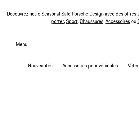
Découvrez notre
Seasonal Sale Porsche Design
avec des offres 
porter
,
Sport
,
Chaussures
,
Accessoires
ou
Aller
au
Menu
contenu
principal
Nouveautés
Accessoires pour véhicules
Vête