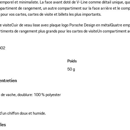
ntemporel et minimaliste. La face avant doté de V-Line comme détail unique, 
mpartiment de rangement, un autre compartiment sur la face arrière et le com
our vos cartes, cartes de visite et billets les plus importants.
e visite
Cuir de veau lisse avec plaque logo Porsche Design en métal
Quatre emp
iments de rangement plus grands pour les cartes de visite
Un compartiment au
302
Poids
50 g
entretien
 de vache, doublure: 100 % polyester
 d'un chiffon doux et humide.
les