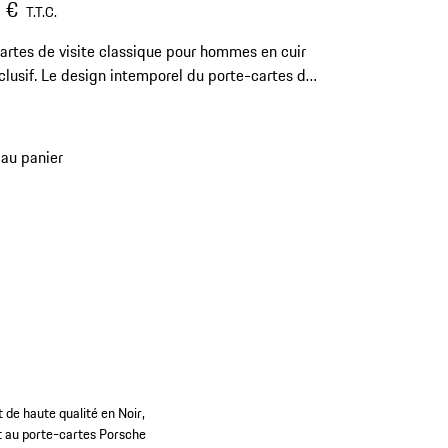
 €
T.T.C.
artes de visite classique pour hommes en cuir
xclusif. Le design intemporel du porte-cartes de
offre de la place pour 4 cartes et des billets de
.
 au panier
nt de haute qualité en Noir,
nt au porte-cartes Porsche