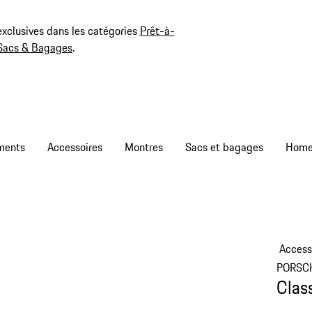
exclusives dans les catégories
Prêt-à-
Sacs & Bagages
.
ments
Accessoires
Montres
Sacs et bagages
Access
PORSC
Clas