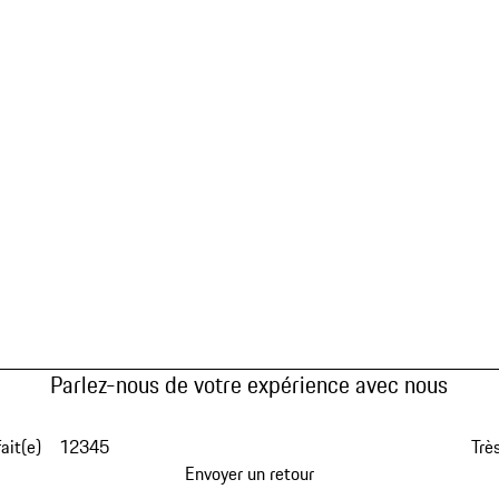
Parlez-nous de votre expérience avec nous
fait(e)
1
2
3
4
5
Très
Envoyer un retour