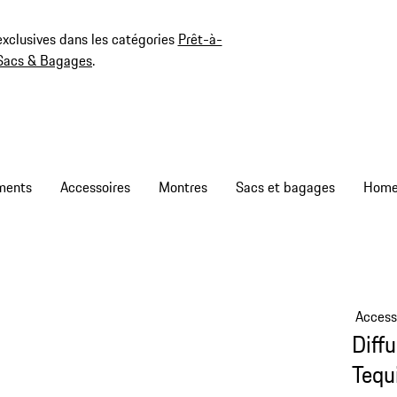
exclusives dans les catégories
Prêt-à-
Sacs & Bagages
.
ments
Accessoires
Montres
Sacs et bagages
Access
Diff
Tequ