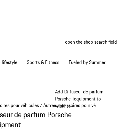
open the shop search field
My wish
My shop
Home lifestyle
Sports & Fitness
Fueled by Summer
Add Diffuseur de parfum
Porsche Tequipment to
oires pour véhicules
Autres accessoires pour véhicule
/
/
wishlist
useur de parfum Porsche
ipment