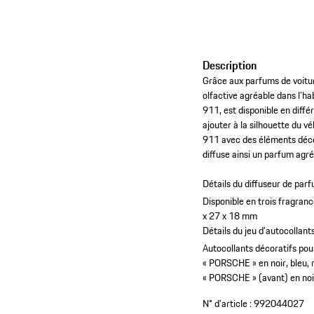
Description
Grâce aux parfums de voitu
olfactive agréable dans l’ha
911, est disponible en diffé
ajouter à la silhouette du v
911 avec des éléments décora
diffuse ainsi un parfum agréa
Détails du diffuseur de parf
Disponible en trois fragranc
x 27 x 18 mm
Détails du jeu d’autocollants
Autocollants décoratifs pour 
« PORSCHE » en noir, bleu, 
« PORSCHE » (avant) en noir
N° d'article :
992044027