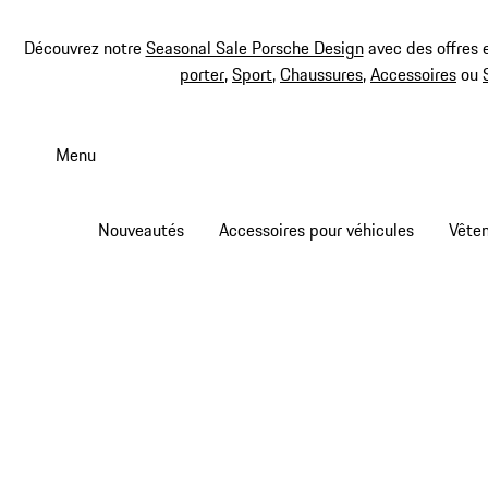
Découvrez notre
Seasonal Sale Porsche Design
avec des offres 
porter
,
Sport
,
Chaussures
,
Accessoires
ou
Aller
au
Menu
contenu
principal
Nouveautés
Accessoires pour véhicules
Vête