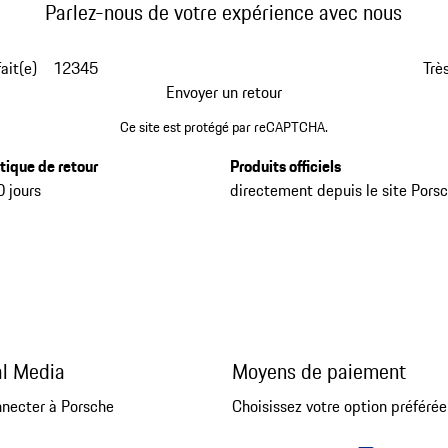
Parlez-nous de votre expérience avec nous
fait(e)
1
2
3
4
5
Très
Envoyer un retour
Ce site est protégé par reCAPTCHA.
itique de retour
Produits officiels
0 jours
directement depuis le site Pors
al Media
Moyens de paiement
nnecter à Porsche
Choisissez votre option préférée