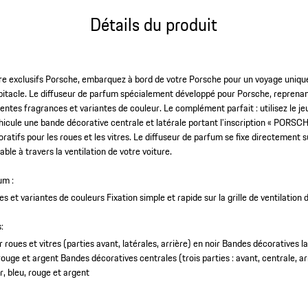
Détails du produit
re exclusifs Porsche, embarquez à bord de votre Porsche pour un voyage unique
bitacle. Le diffuseur de parfum spécialement développé pour Porsche, reprenant 
rentes fragrances et variantes de couleur. Le complément parfait : utilisez le je
éhicule une bande décorative centrale et latérale portant l’inscription « PORSC
tifs pour les roues et les vitres. Le diffuseur de parfum se fixe directement sur
ble à travers la ventilation de votre voiture.
um :
es et variantes de couleurs
Fixation simple et rapide sur la grille de ventilation 
:
roues et vitres (parties avant, latérales, arrière) en noir
Bandes décoratives la
rouge et argent
Bandes décoratives centrales (trois parties : avant, centrale, ar
, bleu, rouge et argent