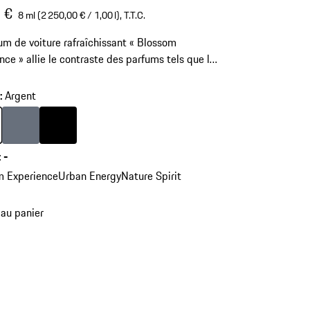
 €
8 ml (2 250,00 € / 1,00 l),
T.T.C.
um de voiture rafraîchissant « Blossom
nce » allie le contraste des parfums tels que la
 fleur orange et le musc. Il apporte ainsi un
éger, fruité et fleuri au véhicule.
r
:
Argent
Couleur
Argent
Couleur
Argent Foncé
Noir
:
-
m Experience
Urban Energy
Nature Spirit
 au panier