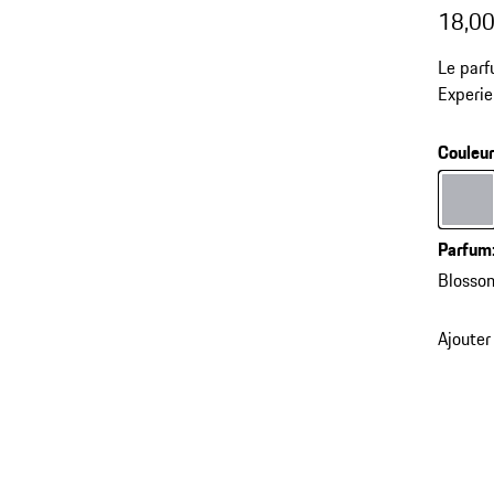
18,00
Le parf
Experie
rose, la
parfum l
Couleu
Couleur
Parfum
Blosso
Ajouter