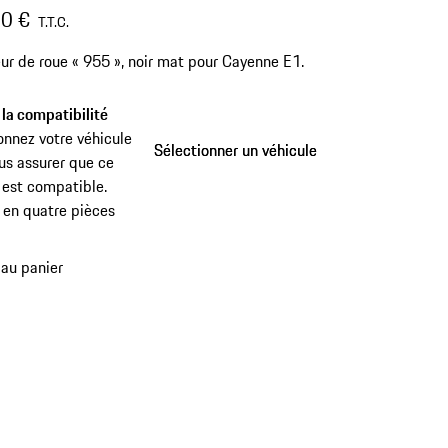
0 €
T.T.C.
eur de roue « 955 », noir mat pour Cayenne E1.
 la compatibilité
onnez votre véhicule
Sélectionner un véhicule
Sélectionner un véhicule
us assurer que ce
 est compatible.
:
en quatre pièces
 au panier