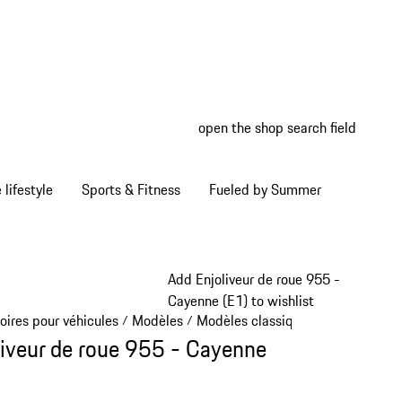
open the shop search field
My wish
My shop
Home lifestyle
Sports & Fitness
Fueled by Summer
Add Enjoliveur de roue 955 -
Cayenne (E1) to wishlist
oires pour véhicules
Modèles
Modèles classiques
/
/
/
liveur de roue 955 - Cayenne