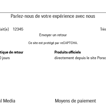
Parlez-nous de votre expérience avec nous
fait(e)
1
2
3
4
5
Très
Envoyer un retour
Ce site est protégé par reCAPTCHA.
itique de retour
Produits officiels
0 jours
directement depuis le site Pors
al Media
Moyens de paiement