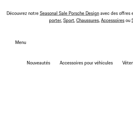
Découvrez notre
Seasonal Sale Porsche Design
avec des offres 
porter
,
Sport
,
Chaussures
,
Accessoires
ou
Aller
au
Menu
contenu
principal
Nouveautés
Accessoires pour véhicules
Vête