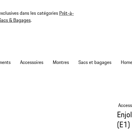
exclusives dans les catégories
Prêt-à-
Sacs & Bagages
.
ments
Accessoires
Montres
Sacs et bagages
Access
Enjo
(E1)