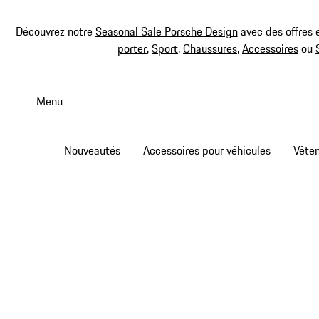
Découvrez notre
Seasonal Sale Porsche Design
avec des offres 
porter
,
Sport
,
Chaussures
,
Accessoires
ou
Aller
au
Menu
contenu
principal
Nouveautés
Accessoires pour véhicules
Vête