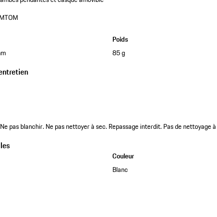
0MTOM
Poids
mm
85 g
entretien
e pas blanchir. Ne pas nettoyer à sec. Repassage interdit. Pas de nettoyage à
les
Couleur
Blanc