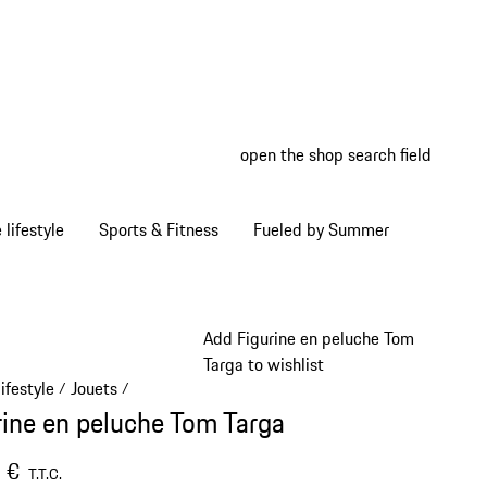
open the shop search field
My wish
My shop
Home lifestyle
Sports & Fitness
Fueled by Summer
Add Figurine en peluche Tom
Targa to wishlist
ifestyle
Jouets
/
/
rine en peluche Tom Targa
 €
T.T.C.