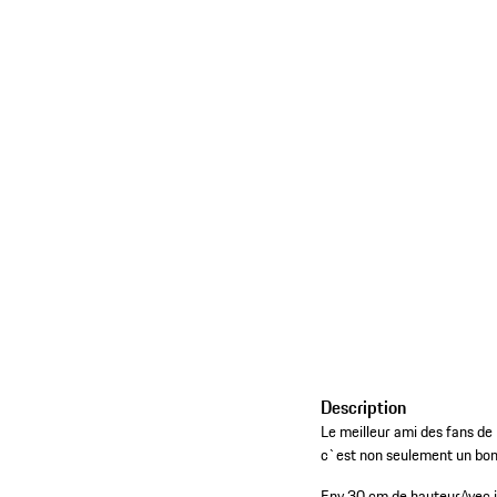
Description
Le meilleur ami des fans de
c`est non seulement un bon 
Env 30 cm de hauteur
Avec 