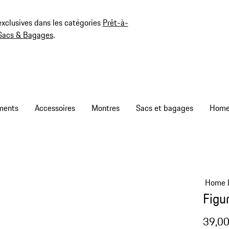
exclusives dans les catégories
Prêt-à-
Sacs & Bagages
.
ments
Accessoires
Montres
Sacs et bagages
Home l
Figu
39,00