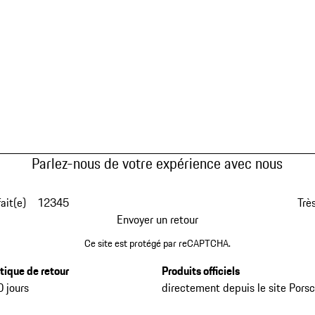
Parlez-nous de votre expérience avec nous
fait(e)
1
2
3
4
5
Très
Envoyer un retour
Ce site est protégé par reCAPTCHA.
itique de retour
Produits officiels
0 jours
directement depuis le site Pors