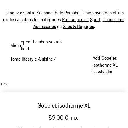
Découvrez notre
Seasonal Sale Porsche Design
avec des offres
exclusives dans les catégories
Prêt-à-porter
,
Sport
,
Chaussures
,
Accessoires
ou
Sacs & Bagages
.
Aller
open the shop search
Menu
au
field
My sh
contenu
Add Gobelet
Home lifestyle
Cuisine
/
/
principal
isotherme XL
to wishlist
1
/
2
Gobelet isotherme XL
59,00 €
T.T.C.