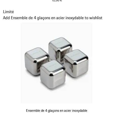
12,00 €
Noir
Diapositive 2 sur 3
Limité
Add Ensemble de 4 glaçons en acier inoxydable to wishlist
Ensemble de 4 glaçons en acier inoxydable