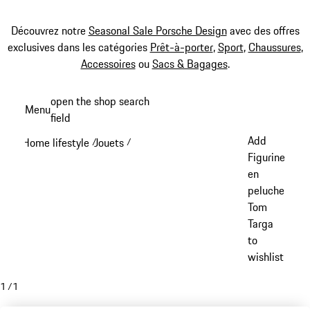
Découvrez notre
Seasonal Sale Porsche Design
avec des offres
exclusives dans les catégories
Prêt-à-porter
,
Sport
,
Chaussures
,
Accessoires
ou
Sacs & Bagages
.
Aller
open the shop search
Menu
au
field
My sh
contenu
Add
Home lifestyle
Jouets
/
/
principal
Figurine
en
peluche
Tom
Targa
to
wishlist
1
/
1