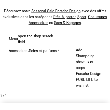
Découvrez notre
Seasonal Sale Porsche Design
avec des offres
exclusives dans les catégories
Prêt-à-porter
,
Sport
,
Chaussures
,
Accessoires
ou
Sacs & Bagages
.
Aller
open the shop search
Menu
au
field
My sh
contenu
Add
Accessoires
Soins et parfums
/
/
principal
Shampoing
cheveux et
corps
Porsche Design
PURE LIFE to
wishlist
1
/
2