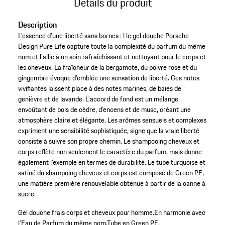
Détails du produit
Description
L’essence d’une liberté sans bornes : l le gel douche Porsche
Design Pure Life capture toute la complexité du parfum du même
nom et l'allie à un soin rafraîchissant et nettoyant pour le corps et
les cheveux. La fraîcheur de la bergamote, du poivre rose et du
gingembre évoque d’emblée une sensation de liberté. Ces notes
vivifiantes laissent place à des notes marines, de baies de
genièvre et de lavande. L'accord de fond est un mélange
envoûtant de bois de cèdre, d’encens et de musc, créant une
atmosphère claire et élégante. Les arômes sensuels et complexes
expriment une sensibilité sophistiquée, signe que la vraie liberté
consiste à suivre son propre chemin. Le shampooing cheveux et
corps reflète non seulement le caractère du parfum, mais donne
également l’exemple en termes de durabilité. Le tube turquoise et
satiné du shampoing cheveux et corps est composé de Green PE,
une matière première renouvelable obtenue à partir de la canne à
sucre.
Gel douche frais corps et cheveux pour homme.
En harmonie avec
l’Eau de Parfum du même nom.
Tube en Green PE.