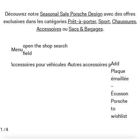
Découvrez notre
Seasonal Sale Porsche Design
avec des offres
exclusives dans les catégories
Prêt-à-porter
,
Sport
,
Chaussures
,
Accessoires
ou
Sacs & Bagages
.
Aller
open the shop search
Menu
au
field
My sh
contenu
Add
Accessoires pour véhicules
Autres accessoires pour véhicule
/
/
principal
Plaque
émaillée
-
Écusson
Porsche
to
wishlist
1
/
4