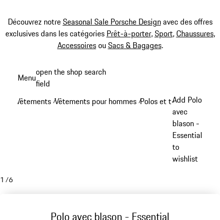
Découvrez notre
Seasonal Sale Porsche Design
avec des offres
exclusives dans les catégories
Prêt-à-porter
,
Sport
,
Chaussures
,
Accessoires
ou
Sacs & Bagages
.
Aller
open the shop search
Menu
au
field
My sh
contenu
Add Polo
Vêtements
Vêtements pour hommes
Polos et t-shirts
/
/
/
principal
avec
blason -
Essential
to
wishlist
1
/
6
Polo avec blason - Essential