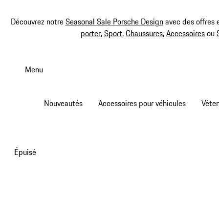
Découvrez notre
Seasonal Sale Porsche Design
avec des offres 
porter
,
Sport
,
Chaussures
,
Accessoires
ou
Aller
au
Menu
contenu
principal
Nouveautés
Accessoires pour véhicules
Vête
Épuisé