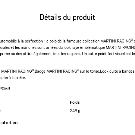
Détails du produit
 automobile à la perfection : le polo de la fameuse collection MARTINI RACING®
épaules et les manches sont ornées du look rayé emblématique MARTINI RACI
primé au dos attire également tous les regards. Un autre point fort visuel es
ion MARTINI RACING®.
Badge MARTINI RACING® sur le torse.
Look culte à bandes 
he à l’arrière.
P0MR
Poids
m
249 g
entretien