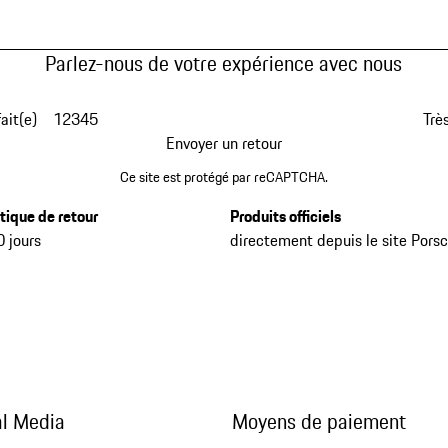
Parlez-nous de votre expérience avec nous
fait(e)
1
2
3
4
5
Très
Envoyer un retour
Ce site est protégé par reCAPTCHA.
itique de retour
Produits officiels
0 jours
directement depuis le site Pors
al Media
Moyens de paiement