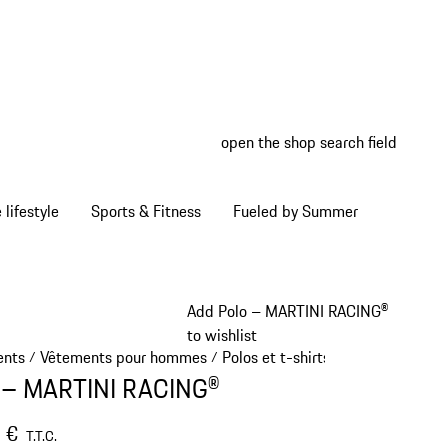
open the shop search field
My wish
My shop
Home lifestyle
Sports & Fitness
Fueled by Summer
Add Polo – MARTINI RACING®
to wishlist
ents
Vêtements pour hommes
Polos et t-shirts
/
/
/
 – MARTINI RACING®
 €
T.T.C.