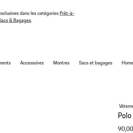
exclusives dans les catégories
Prêt-à-
Sacs & Bagages
.
ments
Accessoires
Montres
Sacs et bagages
Vêtem
Polo
90,00