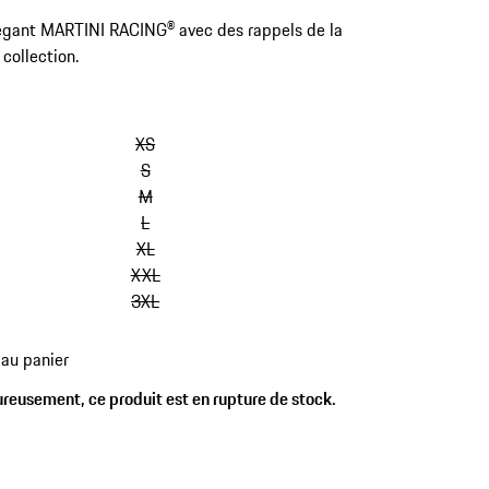
égant MARTINI RACING® avec des rappels de la
 collection.
sauter
les
XS
variantes
S
(Taille)
M
L
XL
XXL
3XL
 au panier
es
reusement, ce produit est en rupture de stock.