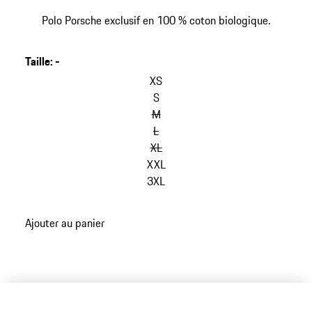
Polo Porsche exclusif en 100 % coton biologique.
Taille
:
-
sauter
les
XS
variantes
S
(Taille)
M
L
XL
XXL
3XL
retour
Ajouter au panier
aux
variantes
(Taille)