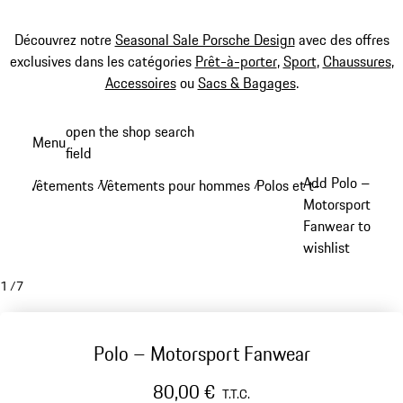
Découvrez notre
Seasonal Sale Porsche Design
avec des offres
exclusives dans les catégories
Prêt-à-porter
,
Sport
,
Chaussures
,
Accessoires
ou
Sacs & Bagages
.
Aller
open the shop search
Menu
au
field
My sh
contenu
Add Polo –
Vêtements
Vêtements pour hommes
Polos et t-shirts
/
/
/
principal
Motorsport
Fanwear to
wishlist
1
/
7
Polo – Motorsport Fanwear
80,00 €
T.T.C.