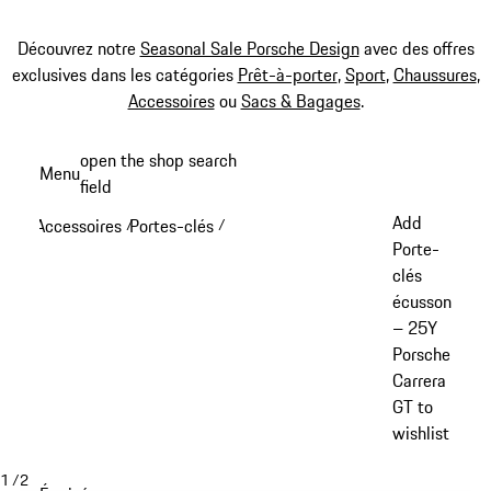
Découvrez notre
Seasonal Sale Porsche Design
avec des offres
exclusives dans les catégories
Prêt-à-porter
,
Sport
,
Chaussures
,
Accessoires
ou
Sacs & Bagages
.
Aller
open the shop search
Menu
au
field
My sh
contenu
Add
Accessoires
Portes-clés
/
/
principal
Porte-
clés
écusson
– 25Y
Porsche
Carrera
GT to
wishlist
1
/
2