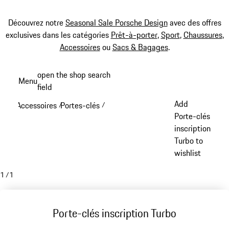
Découvrez notre
Seasonal Sale Porsche Design
avec des offres
exclusives dans les catégories
Prêt-à-porter
,
Sport
,
Chaussures
,
Accessoires
ou
Sacs & Bagages
.
Aller
open the shop search
Menu
au
field
My sh
contenu
Add
Accessoires
Portes-clés
/
/
principal
Porte-clés
inscription
Turbo to
wishlist
1
/
1
Porte-clés inscription Turbo