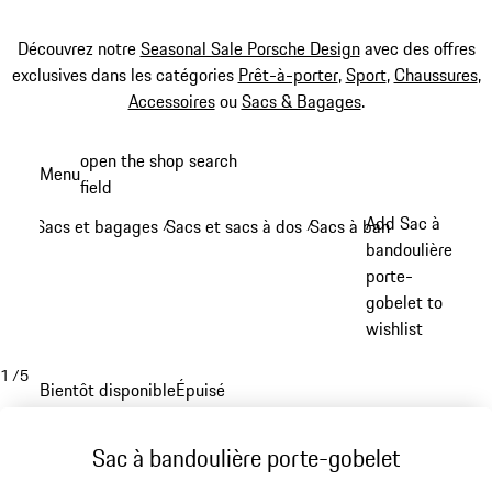
Découvrez notre
Seasonal Sale Porsche Design
avec des offres
exclusives dans les catégories
Prêt-à-porter
,
Sport
,
Chaussures
,
Accessoires
ou
Sacs & Bagages
.
Aller
open the shop search
Menu
au
field
My sh
contenu
Add Sac à
Sacs et bagages
Sacs et sacs à dos
Sacs à bandoulière
/
/
/
principal
bandoulière
porte-
gobelet to
wishlist
1
/
5
Bientôt disponible
Épuisé
Sac à bandoulière porte-gobelet