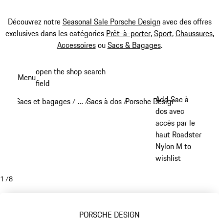
Découvrez notre
Seasonal Sale Porsche Design
avec des offres
exclusives dans les catégories
Prêt-à-porter
,
Sport
,
Chaussures
,
Accessoires
ou
Sacs & Bagages
.
Aller
open the shop search
Menu
au
field
My sh
contenu
Add Sac à
Sacs et bagages
…
Sacs à dos
Porsche Design sacs à dos
/
/
/
/
principal
Reveal collapsed breadcrumb items
dos avec
accès par le
haut Roadster
Nylon M to
wishlist
1
/
8
PORSCHE DESIGN