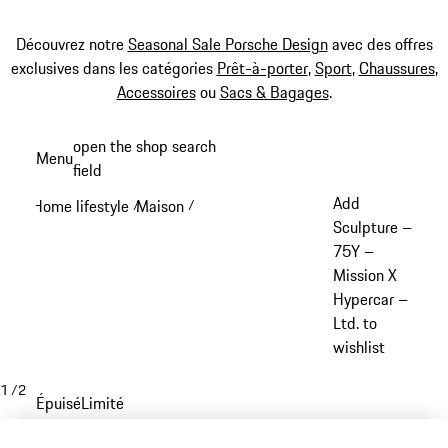
Découvrez notre
Seasonal Sale Porsche Design
avec des offres
exclusives dans les catégories
Prêt-à-porter
,
Sport
,
Chaussures
,
Accessoires
ou
Sacs & Bagages
.
Aller
open the shop search
Menu
au
field
My sh
contenu
Add
Home lifestyle
Maison
/
/
principal
Sculpture –
75Y –
Mission X
Hypercar –
Ltd. to
wishlist
1
/
2
Épuisé
Limité