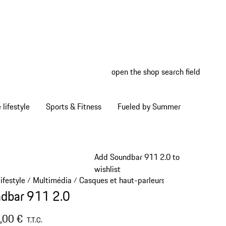
open the shop search field
My wish
My shop
Home lifestyle
Sports & Fitness
Fueled by Summer
Add Soundbar 911 2.0 to
wishlist
ifestyle
Multimédia
Casques et haut-parleurs
/
/
/
dbar 911 2.0
,00 €
T.T.C.