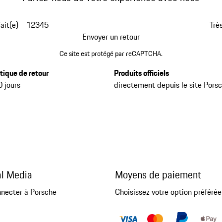
fait(e)
1
2
3
4
5
Très
Envoyer un retour
Ce site est protégé par reCAPTCHA.
itique de retour
Produits officiels
0 jours
directement depuis le site Pors
al Media
Moyens de paiement
nnecter à Porsche
Choisissez votre option préférée