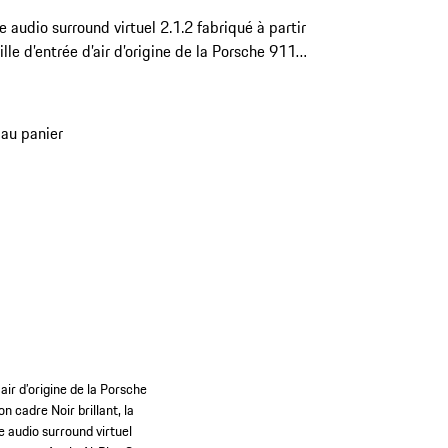
 audio surround virtuel 2.1.2 fabriqué à partir
ille d’entrée d’air d’origine de la Porsche 911
ring. Intègre des technologies de pointe pour
érience sonore étourdissante. Fabriqué en
gne.
 au panier
air d’origine de la Porsche
 cadre Noir brillant, la
e audio surround virtuel