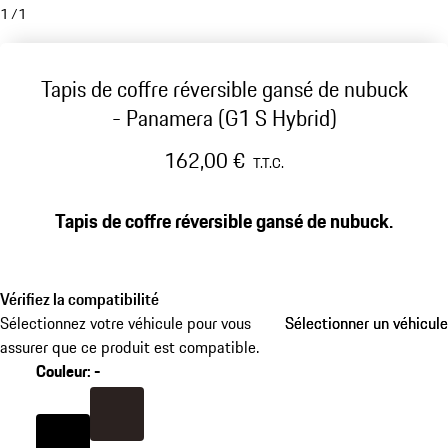
1
/
1
Tapis de coffre réversible gansé de nubuck
- Panamera (G1 S Hybrid)
162,00 €
T.T.C.
Tapis de coffre réversible gansé de nubuck.
Vérifiez la compatibilité
Sélectionnez votre véhicule pour vous
Sélectionner un véhicule
Sélectionner un véhicule
assurer que ce produit est compatible.
Couleur
:
-
Couleur
Expresso