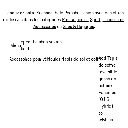
Découvrez notre
Seasonal Sale Porsche Design
avec des offres
exclusives dans les catégories
Prêt-à-porter
,
Sport
,
Chaussures
,
Accessoires
ou
Sacs & Bagages
.
Aller
open the shop search
Menu
au
field
My sh
contenu
Add Tapis
Accessoires pour véhicules
Tapis de sol et coffre à bagages
/
/
principal
de coffre
réversible
gansé de
nubuck -
Panamera
(G1 S
Hybrid)
to
wishlist