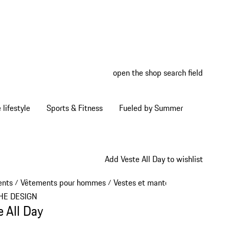
open the shop search field
My wish
My shop
Home lifestyle
Sports & Fitness
Fueled by Summer
Add Veste All Day to wishlist
ents
Vêtements pour hommes
Vestes et manteaux
/
/
/
HE DESIGN
e All Day