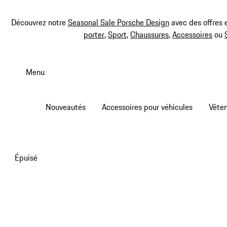
Découvrez notre
Seasonal Sale Porsche Design
avec des offres 
porter
,
Sport
,
Chaussures
,
Accessoires
ou
Aller
au
Menu
contenu
principal
Nouveautés
Accessoires pour véhicules
Vête
Épuisé