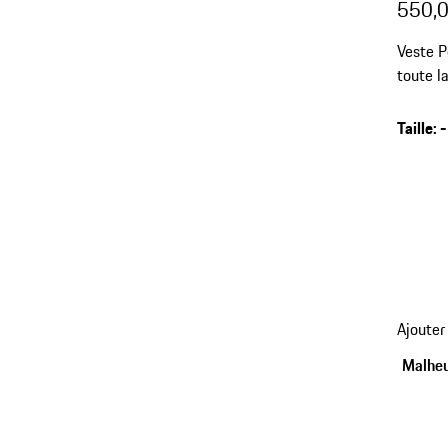
550,0
Veste P
toute l
capuche
Taille
:
-
Ajouter
Malheu