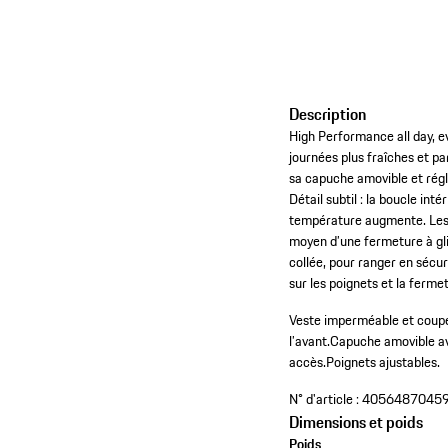
Description
High Performance all day, ev
journées plus fraîches et p
sa capuche amovible et régla
Détail subtil : la boucle in
température augmente. Les 
moyen d’une fermeture à gli
collée, pour ranger en sécu
sur les poignets et la ferme
Veste imperméable et coupe
l’avant.
Capuche amovible av
accès.
Poignets ajustables.
N° d'article :
4056487045
Dimensions et poids
Poids