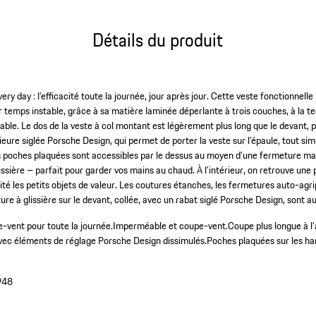
Détails du produit
ery day : l’efficacité toute la journée, jour après jour. Cette veste fonctionnell
ar temps instable, grâce à sa matière laminée déperlante à trois couches, à la 
ble. Le dos de la veste à col montant est légèrement plus long que le devant, pa
térieure siglée Porsche Design, qui permet de porter la veste sur l’épaule, tout s
poches plaquées sont accessibles par le dessus au moyen d’une fermeture magn
ssière – parfait pour garder vos mains au chaud. À l’intérieur, on retrouve une
rité les petits objets de valeur. Les coutures étanches, les fermetures auto-ag
ture à glissière sur le devant, collée, avec un rabat siglé Porsche Design, sont a
-vent pour toute la journée.
Imperméable et coupe-vent.
Coupe plus longue à l’
ec éléments de réglage Porsche Design dissimulés.
Poches plaquées sur les h
948