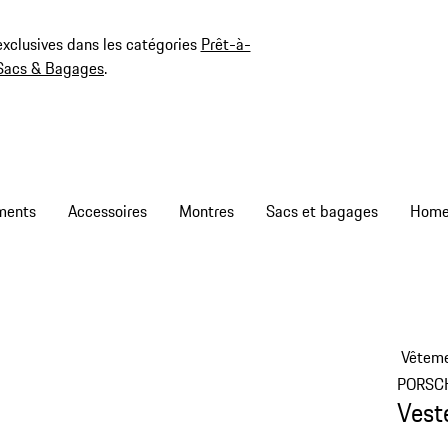
exclusives dans les catégories
Prêt-à-
Sacs & Bagages
.
ments
Accessoires
Montres
Sacs et bagages
Vêtem
PORSC
Vest