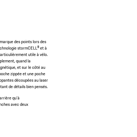
e marque des points lors des
technologie stormCELL® et à
rticulièrement utile à vélo.
implement, quand la
étique, et sur le côté au
 poche zippée et une poche
rippantes découpées au laser
utant de détails bien pensés.
arrière qu’à
anches avec deux