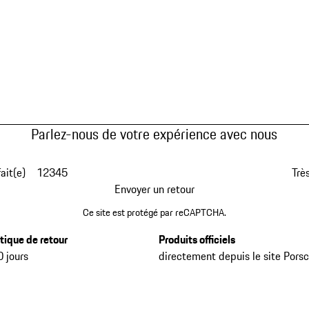
Parlez-nous de votre expérience avec nous
fait(e)
1
2
3
4
5
Très
Envoyer un retour
Ce site est protégé par reCAPTCHA.
itique de retour
Produits officiels
0 jours
directement depuis le site Pors