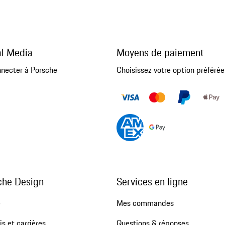
al Media
Moyens de paiement
nnecter à Porsche
Choisissez votre option préférée
che Design
Services en ligne
e
Mes commandes
s et carrières
Questions & réponses