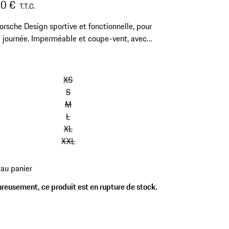
0 €
T.T.C.
orsche Design sportive et fonctionnelle, pour
a journée. Imperméable et coupe-vent, avec
 réglable et amovible.
XS
S
M
L
XL
XXL
 au panier
reusement, ce produit est en rupture de stock.