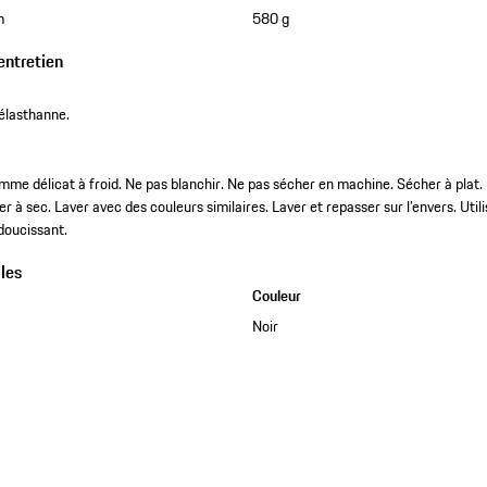
m
580 g
entretien
élasthanne.
me délicat à froid. Ne pas blanchir. Ne pas sécher en machine. Sécher à plat.
 à sec. Laver avec des couleurs similaires. Laver et repasser sur l’envers. Utili
adoucissant.
les
Couleur
Noir