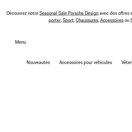
Découvrez notre
Seasonal Sale Porsche Design
avec des offres 
porter
,
Sport
,
Chaussures
,
Accessoires
ou
Aller
au
Menu
contenu
principal
Nouveautés
Accessoires pour véhicules
Vête