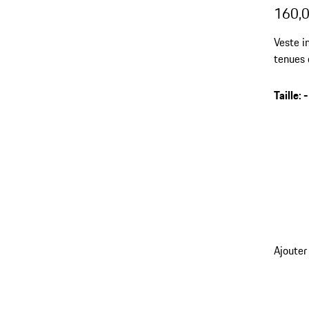
160,0
Veste i
tenues 
extensi
Taille
:
-
retour
Ajouter
aux
variant
(Taille)