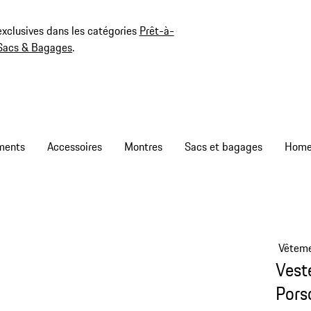
exclusives dans les catégories
Prêt-à-
Sacs & Bagages
.
ments
Accessoires
Montres
Sacs et bagages
Vêtem
Vest
Pors