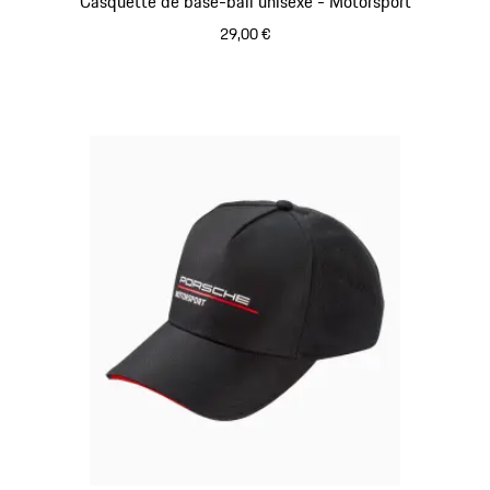
Casquette de base-ball unisexe - Motorsport
29,00 €
Rouge