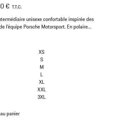
0 €
T.T.C.
ntermédiaire unisexe confortable inspirée des
de l’équipe Porsche Motorsport. En polaire
ble, avec un col montant.
sauter
les
XS
variantes
S
(Taille)
M
L
XL
XXL
3XL
 au panier
es