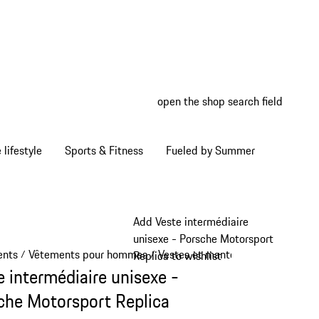
open the shop search field
My wish
My shop
Home lifestyle
Sports & Fitness
Fueled by Summer
Add Veste intermédiaire
unisexe - Porsche Motorsport
ents
Vêtements pour hommes
Vestes et manteaux
/
/
/
Replica to wishlist
e intermédiaire unisexe -
che Motorsport Replica