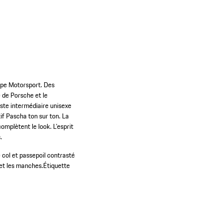
uipe Motorsport. Des
 de Porsche et le
este intermédiaire unisexe
if Pascha ton sur ton. La
omplètent le look. L’esprit
.
e col et passepoil contrasté
et les manches.
Étiquette