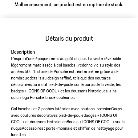
Malheureusement, ce produit est en rupture de stock.
(Taille)
Détails du produit
Description
L'esprit d'une époque remis au goût du jour. La veste réversible
légèrement matelassée à col baseball redonne vie au style des
années 60. L'histoire de Porsche est réinterprétée grâce à de
nombreux détails au design raffiné, tels que des coutures
décoratives au motif pied-de-poule sur le corps de la veste, les
badges « ICONS OF COOL » et les écussons historiques, ainsi
qu'un logo Porsche brodé couleur or.
Col baseball et 2 poches latérales avec boutons-pression
Corps
avec coutures décoratives pied-de-poule
Badges « ICONS OF
COOL » et écussons historiques
Boucle « ICONS OF COOL » sur la
nuque
Accessoires : porte-monnaie et chiffon de nettoyage pour
lunettes