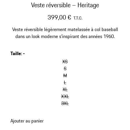
Veste réversible – Heritage
399,00 €
T.T.C.
Veste réversible légèrement matelassée à col baseball
dans un look moderne s'inspirant des années 1960.
Taille
:
-
sauter
les
XS
variantes
S
(Taille)
M
L
XL
XXL
3XL
retour
Ajouter au panier
aux
variantes