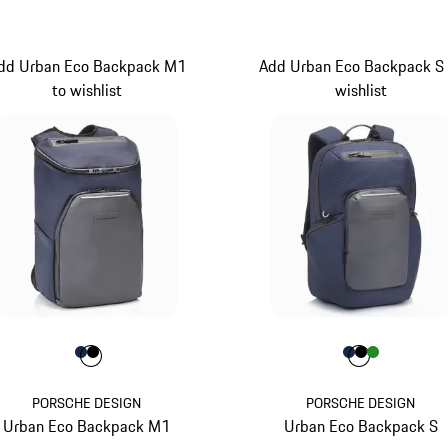
zwart
zwart
dd Urban Eco Backpack M1
Add Urban Eco Backpack S 
to wishlist
wishlist
Kleur
Kleur
Kleur
donkerblauw
zwart
Kleur
Kleur
Kleur
Kleur
donkerbla
zwart
groen
PORSCHE DESIGN
PORSCHE DESIGN
Urban Eco Backpack M1
Urban Eco Backpack S