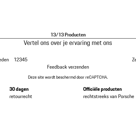
13/13 Producten
Vertel ons over je ervaring met ons
eden
1
2
3
4
5
Z
Feedback verzenden
Deze site wordt beschermd door reCAPTCHA.
30 dagen
Officiële producten
retourrecht
rechtstreeks van Porsche