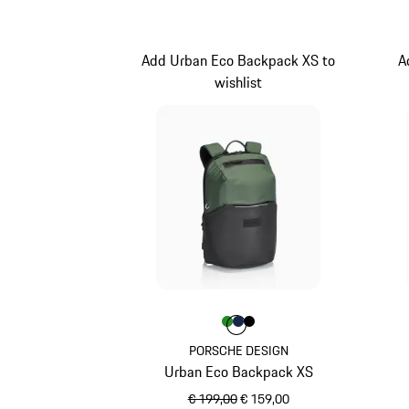
zwart
Add Urban Eco Backpack XS to
A
wishlist
Kleur
Kleur
Kleur
Kleur
groen
donkerblauw
zwart
PORSCHE DESIGN
Urban Eco Backpack XS
oorspronkelijke prijs
verkoopprijs
€ 199,00
€ 159,00