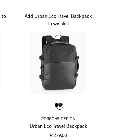
 to
Add Urban Eco Travel Backpack
to wishlist
Kleur
Kleur
Kleur
zwart
donkerblauw
PORSCHE DESIGN
Urban Eco Travel Backpack
€ 279,00