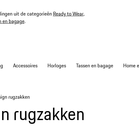
ingen uit de categorieën
Ready to Wear
,
n en bagage
.
ng
Accessoires
Horloges
Tassen en bagage
Home en
sign rugzakken
mb items
gn rugzakken