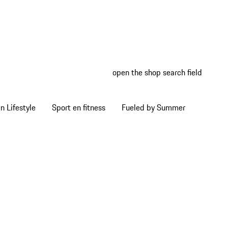
open the shop search field
My wish
My shop
 Lifestyle
Sport en fitness
Fueled by Summer