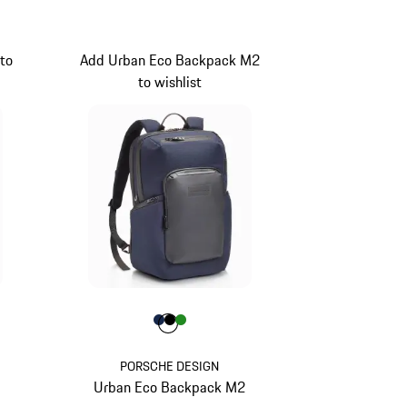
zwart
to
Add Urban Eco Backpack M2
to wishlist
uw
Kleur
Kleur
Kleur
Kleur
donkerblauw
zwart
groen
PORSCHE DESIGN
Urban Eco Backpack M2