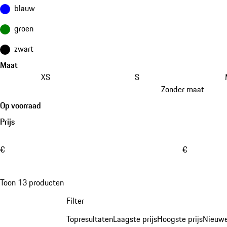
blauw
groen
zwart
Maat
XS
S
Zonder maat
Op voorraad
Prijs
€
€
Toon 13 producten
Filter
Topresultaten
Laagste prijs
Hoogste prijs
Nieuwe