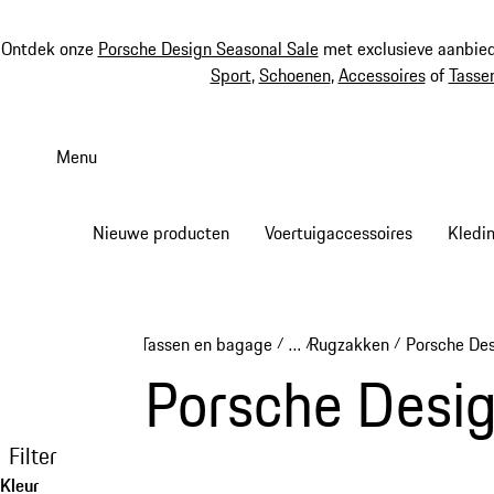
Ontdek onze
Porsche Design Seasonal Sale
met exclusieve aanbied
Sport
,
Schoenen
,
Accessoires
of
Tasse
Spring
naar
Menu
de
hoofdinhoud
Nieuwe producten
Voertuigaccessoires
Kledi
Tassen en bagage
…
Rugzakken
Porsche De
/
/
/
Reveal collapsed breadcru
Porsche Desi
Filter
Kleur