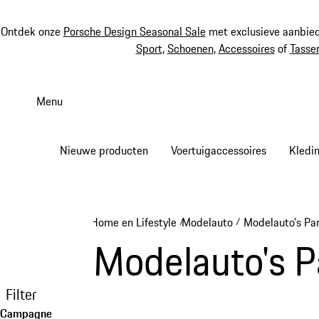
Ontdek onze
Porsche Design Seasonal Sale
met exclusieve aanbied
Sport
,
Schoenen
,
Accessoires
of
Tasse
Spring
naar
Menu
de
hoofdinhoud
Nieuwe producten
Voertuigaccessoires
Kledi
Home en Lifestyle
Modelauto
Modelauto's Pa
/
/
Modelauto's 
Filter
Campagne