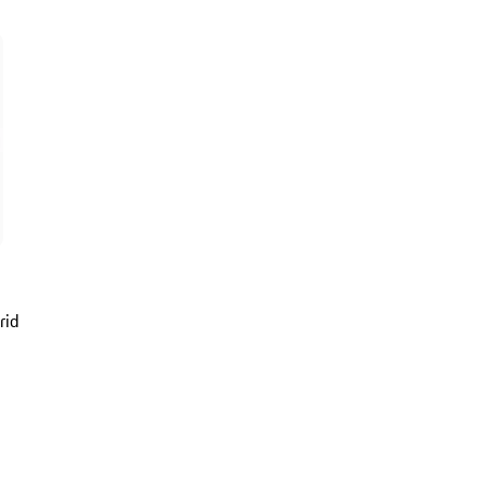
rid
r metallic