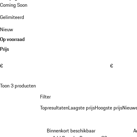
Coming Soon
Gelimiteerd
Nieuw
Op voorraad
Prijs
€
€
Toon 3 producten
Filter
Topresultaten
Laagste prijs
Hoogste prijs
Nieuwe
Binnenkort beschikbaar
A