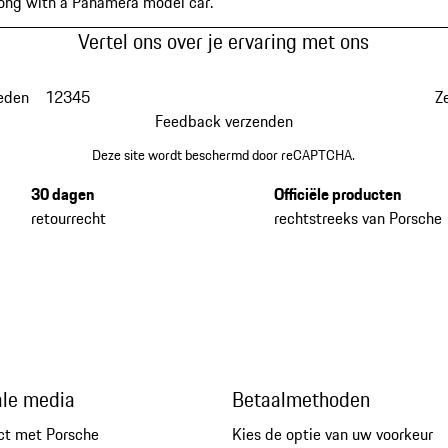
wrong with a Panamera model car.
Vertel ons over je ervaring met ons
eden
1
2
3
4
5
Z
Feedback verzenden
Deze site wordt beschermd door reCAPTCHA.
30 dagen
Officiële producten
retourrecht
rechtstreeks van Porsche
ale media
Betaalmethoden
ct met Porsche
Kies de optie van uw voorkeur