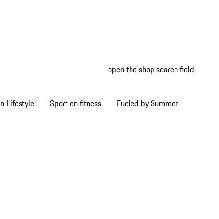
open the shop search field
My wish
My shop
 Lifestyle
Sport en fitness
Fueled by Summer