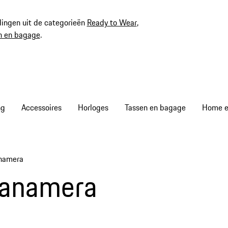
ingen uit de categorieën
Ready to Wear
,
n en bagage
.
ng
Accessoires
Horloges
Tassen en bagage
Home en
namera
Panamera