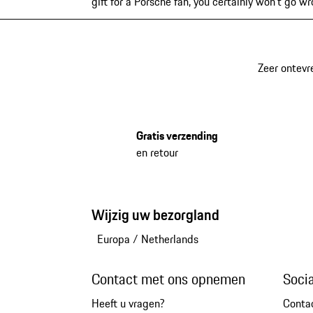
gift for a Porsche fan, you certainly won't go 
Zeer ontevr
Gratis verzending
en retour
Wijzig uw bezorgland
Europa
/
Netherlands
Contact met ons opnemen
Soci
Heeft u vragen?
Conta