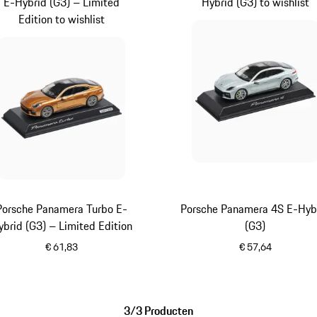
E-Hybrid (G3) – Limited
Hybrid (G3) to wishlist
Edition to wishlist
Porsche Panamera Turbo E-
Porsche Panamera 4S E-Hyb
ybrid (G3) – Limited Edition
(G3)
€ 61,83
€ 57,64
goud
dolomietzilve
3/3 Producten