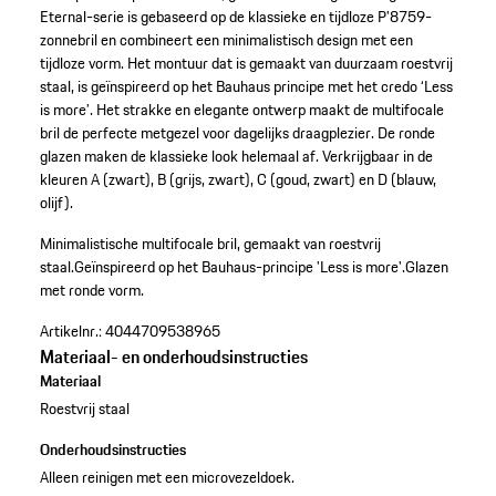
Eternal-serie is gebaseerd op de klassieke en tijdloze P'8759-
zonnebril en combineert een minimalistisch design met een
tijdloze vorm. Het montuur dat is gemaakt van duurzaam roestvrij
staal, is geïnspireerd op het Bauhaus principe met het credo ‘Less
is more’. Het strakke en elegante ontwerp maakt de multifocale
bril de perfecte metgezel voor dagelijks draagplezier. De ronde
glazen maken de klassieke look helemaal af. Verkrijgbaar in de
kleuren A (zwart), B (grijs, zwart), C (goud, zwart) en D (blauw,
olijf).
Minimalistische multifocale bril, gemaakt van roestvrij
staal.
Geïnspireerd op het Bauhaus-principe 'Less is more'.
Glazen
met ronde vorm.
Artikelnr.:
4044709538965
Materiaal- en onderhoudsinstructies
Materiaal
Roestvrij staal
Onderhoudsinstructies
Alleen reinigen met een microvezeldoek.