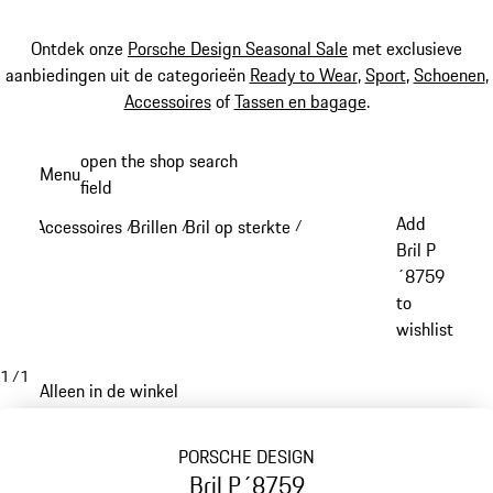
Ontdek onze
Porsche Design Seasonal Sale
met exclusieve
aanbiedingen uit de categorieën
Ready to Wear
,
Sport
,
Schoenen
,
Accessoires
of
Tassen en bagage
.
Spring
open the shop search
Menu
naar
field
My sh
de
Add
Accessoires
Brillen
Bril op sterkte
/
/
/
hoofdinhoud
Bril P
´8759
to
wishlist
1
/
1
Alleen in de winkel
PORSCHE DESIGN
Bril P´8759