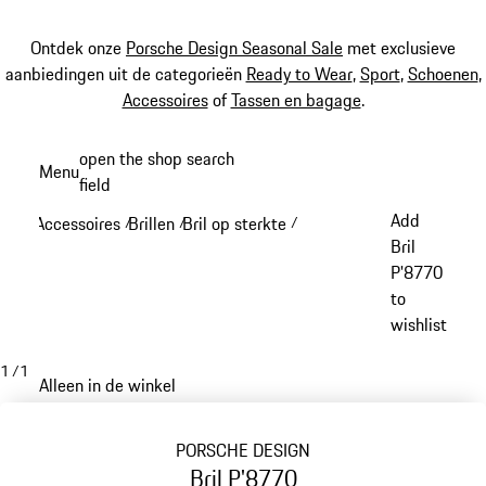
Ontdek onze
Porsche Design Seasonal Sale
met exclusieve
aanbiedingen uit de categorieën
Ready to Wear
,
Sport
,
Schoenen
,
Accessoires
of
Tassen en bagage
.
Spring
open the shop search
Menu
naar
field
My sh
de
Add
Accessoires
Brillen
Bril op sterkte
/
/
/
hoofdinhoud
Bril
P'8770
to
wishlist
1
/
1
Alleen in de winkel
PORSCHE DESIGN
Bril P'8770