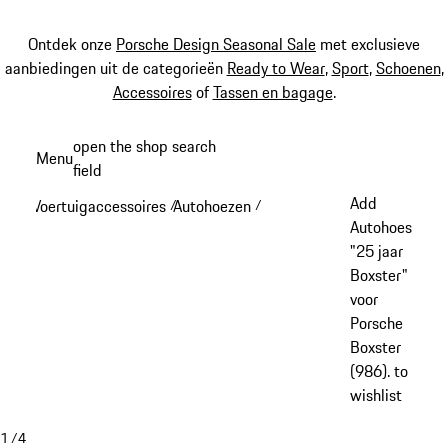
Ontdek onze
Porsche Design Seasonal Sale
met exclusieve
aanbiedingen uit de categorieën
Ready to Wear
,
Sport
,
Schoenen
,
Accessoires
of
Tassen en bagage
.
Spring
open the shop search
Menu
naar
field
My sh
de
Add
Voertuigaccessoires
Autohoezen
/
/
hoofdinhoud
Autohoes
"25 jaar
Boxster"
voor
Porsche
Boxster
(986). to
wishlist
1
/
4