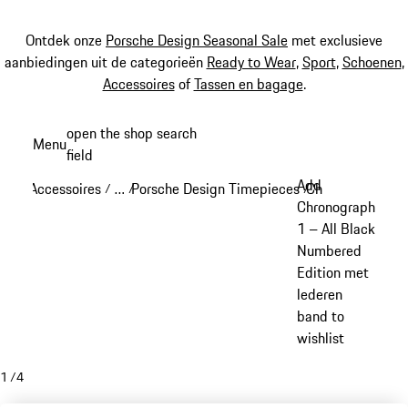
Ontdek onze
Porsche Design Seasonal Sale
met exclusieve
aanbiedingen uit de categorieën
Ready to Wear
,
Sport
,
Schoenen
,
Accessoires
of
Tassen en bagage
.
Spring
open the shop search
Menu
naar
field
My sh
de
Add
Accessoires
…
Porsche Design Timepieces
Chronograph 1
/
/
/
/
hoofdinhoud
Reveal collapsed breadcrumb items
Chronograph
1 – All Black
Numbered
Edition met
lederen
band to
wishlist
1
/
4