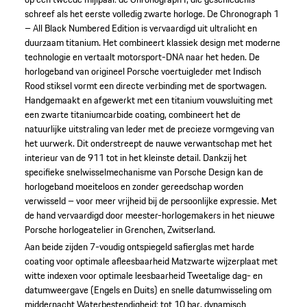
schreef als het eerste volledig zwarte horloge. De Chronograph 1
– All Black Numbered Edition is vervaardigd uit ultralicht en
duurzaam titanium. Het combineert klassiek design met moderne
technologie en vertaalt motorsport-DNA naar het heden. De
horlogeband van origineel Porsche voertuigleder met Indisch
Rood stiksel vormt een directe verbinding met de sportwagen.
Handgemaakt en afgewerkt met een titanium vouwsluiting met
een zwarte titaniumcarbide coating, combineert het de
natuurlijke uitstraling van leder met de precieze vormgeving van
het uurwerk. Dit onderstreept de nauwe verwantschap met het
interieur van de 911 tot in het kleinste detail. Dankzij het
specifieke snelwisselmechanisme van Porsche Design kan de
horlogeband moeiteloos en zonder gereedschap worden
verwisseld – voor meer vrijheid bij de persoonlijke expressie. Met
de hand vervaardigd door meester-horlogemakers in het nieuwe
Porsche horlogeatelier in Grenchen, Zwitserland.
Aan beide zijden 7-voudig ontspiegeld safierglas met harde
coating voor optimale afleesbaarheid
Matzwarte wijzerplaat met
witte indexen voor optimale leesbaarheid
Tweetalige dag- en
datumweergave (Engels en Duits) en snelle datumwisseling om
middernacht
Waterbestendigheid: tot 10 bar, dynamisch