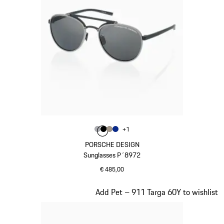
Kleur
+
1
Kleur
Kleur
Kleur
grijs
Kleur
zwart
palladium metallic
blauw
PORSCHE DESIGN
Sunglasses P´8972
€ 485,00
grijs
Dia 3 van 20
Add Pet – 911 Targa 60Y to wishlist