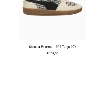
Sneaker Palermo – 911 Targa 60Y
€ 159,00
wit
Ga
terug
naar
het
begin
van
de
productgalerij