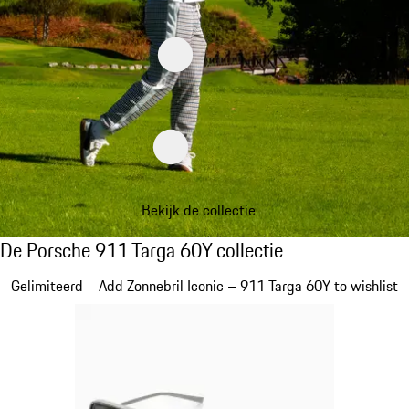
Bekijk de collectie
De Porsche 911 Targa 60Y collectie
De Porsche 911 Targa 60Y collectie
Dia 1 van 20
Gelimiteerd
Add Zonnebril Iconic – 911 Targa 60Y to wishlist