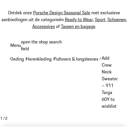
Ontdek onze
Porsche Design Seasonal Sale
met exclusieve
aanbiedingen uit de categorieën
Ready to Wear
,
Sport
,
Schoenen
,
Accessoires
of
Tassen en bagage
.
Spring
open the shop search
Menu
naar
field
My sh
de
Add
Kleding
Herenkleding
Pullovers & longsleeves
/
/
/
hoofdinhoud
Crew
Neck
Sweater
– 911
Targa
60Y to
wishlist
1
/
2