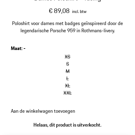
€ 89,08
incl. btw
Poloshirt voor dames met badges geïnspireerd door de
legendarische Porsche 959 in Rothmans-livery.
Maat
:
-
XS
S
M
L
XL
XXL
Aan de winkelwagen toevoegen
Helaas, dit product is uitverkocht.