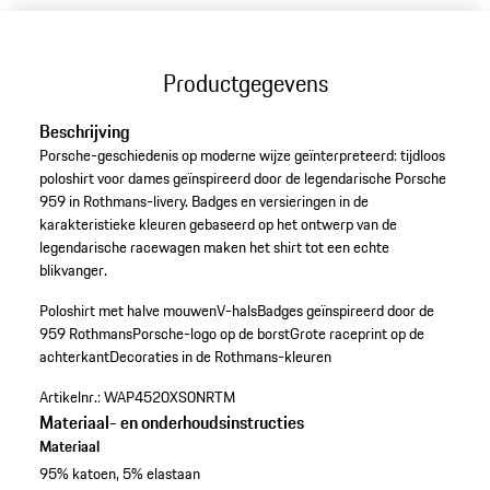
Productgegevens
Beschrijving
Porsche-geschiedenis op moderne wijze geïnterpreteerd: tijdloos
poloshirt voor dames geïnspireerd door de legendarische Porsche
959 in Rothmans-livery. Badges en versieringen in de
karakteristieke kleuren gebaseerd op het ontwerp van de
legendarische racewagen maken het shirt tot een echte
blikvanger.
Poloshirt met halve mouwen
V-hals
Badges geïnspireerd door de
959 Rothmans
Porsche-logo op de borst
Grote raceprint op de
achterkant
Decoraties in de Rothmans-kleuren
Artikelnr.:
WAP4520XS0NRTM
Materiaal- en onderhoudsinstructies
Materiaal
95% katoen, 5% elastaan