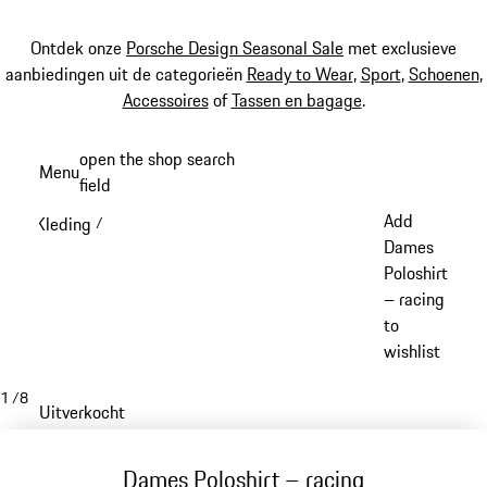
Ontdek onze
Porsche Design Seasonal Sale
met exclusieve
aanbiedingen uit de categorieën
Ready to Wear
,
Sport
,
Schoenen
,
Accessoires
of
Tassen en bagage
.
Spring
open the shop search
Menu
naar
field
My sh
de
Add
Kleding
/
hoofdinhoud
Dames
Poloshirt
– racing
to
wishlist
1
/
8
Uitverkocht
Dames Poloshirt – racing