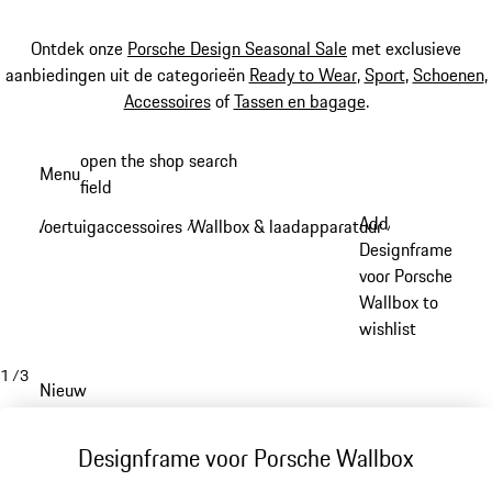
Ontdek onze
Porsche Design Seasonal Sale
met exclusieve
aanbiedingen uit de categorieën
Ready to Wear
,
Sport
,
Schoenen
,
Accessoires
of
Tassen en bagage
.
Spring
open the shop search
Menu
naar
field
My sh
de
Add
Voertuigaccessoires
Wallbox & laadapparatuur
/
/
hoofdinhoud
Designframe
voor Porsche
Wallbox to
wishlist
1
/
3
Nieuw
Designframe voor Porsche Wallbox