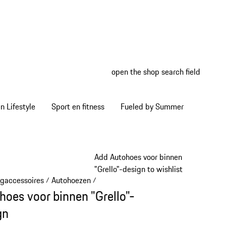
open the shop search field
My wish
My shop
 Lifestyle
Sport en fitness
Fueled by Summer
Add Autohoes voor binnen
"Grello"-design to wishlist
igaccessoires
Autohoezen
/
/
hoes voor binnen "Grello"-
gn