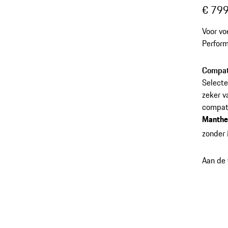
€ 799
Voor v
Perform
Compati
Selecte
zeker v
compati
Manthe
zonder
Aan de