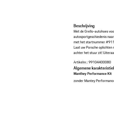
Beschrijving
Met de Grello-autohoes voo
autosportgeschiedenis naar
met het startnummer #911 v
Laat uw Porsche oplichten m
achter het stuur zit! Uiter
Artikelnr.:
99104400080
Algemene karakteristie
Manthey Performance Kit
zonder Mantey Performance