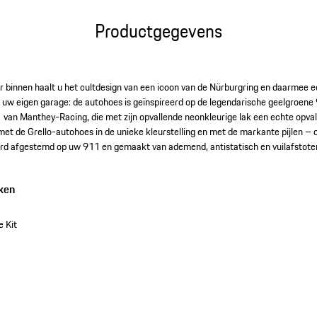
Productgegevens
r binnen haalt u het cultdesign van een icoon van de Nürburgring en daarmee e
 uw eigen garage: de autohoes is geïnspireerd op de legendarische geelgroen
an Manthey-Racing, die met zijn opvallende neonkleurige lak een echte opvall
et de Grello-autohoes in de unieke kleurstelling en met de markante pijlen –
aard afgestemd op uw 911 en gemaakt van ademend, antistatisch en vuilafstote
ken
 Kit