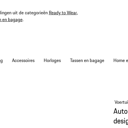
ingen uit de categorieën
Ready to Wear
,
n en bagage
.
ng
Accessoires
Horloges
Tassen en bagage
Home en
Voertu
Auto
desi