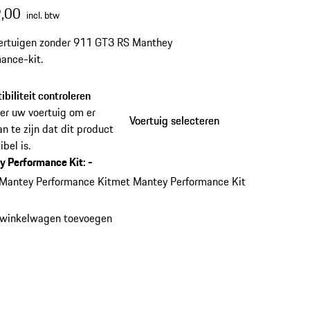
,00
incl. btw
oertuigen zonder 911 GT3 RS Manthey
ance-kit.
biliteit controleren
er uw voertuig om er
Voertuig selecteren
Voertuig selecteren
an te zijn dat dit product
bel is.
y Performance Kit
:
-
 Mantey Performance Kit
met Mantey Performance Kit
 winkelwagen toevoegen