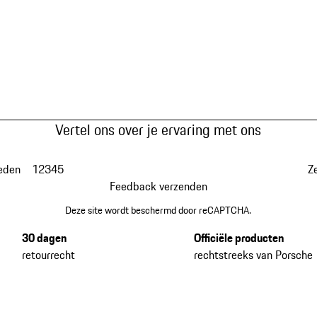
Vertel ons over je ervaring met ons
eden
1
2
3
4
5
Z
Feedback verzenden
Deze site wordt beschermd door reCAPTCHA.
30 dagen
Officiële producten
retourrecht
rechtstreeks van Porsche