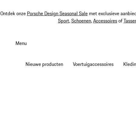
Ontdek onze
Porsche Design Seasonal Sale
met exclusieve aanbied
Sport
,
Schoenen
,
Accessoires
of
Tasse
Spring
naar
Menu
de
hoofdinhoud
Nieuwe producten
Voertuigaccessoires
Kledi