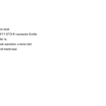
en stuk
e 911 GT3 R-raceauto Grello
er is.
 ook wanneer u eens niet
nd materiaal.