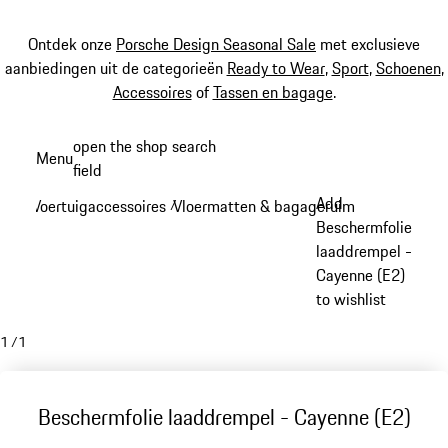
Ontdek onze
Porsche Design Seasonal Sale
met exclusieve
aanbiedingen uit de categorieën
Ready to Wear
,
Sport
,
Schoenen
,
Accessoires
of
Tassen en bagage
.
Spring
open the shop search
Menu
naar
field
My sh
de
Add
Voertuigaccessoires
Vloermatten & bagageruimte
/
/
hoofdinhoud
Beschermfolie
laaddrempel -
Cayenne (E2)
to wishlist
1
/
1
Beschermfolie laaddrempel - Cayenne (E2)