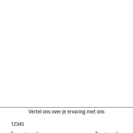
Vertel ons over je ervaring met ons
1
2
3
4
5