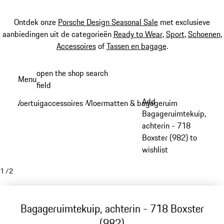
Ontdek onze
Porsche Design Seasonal Sale
met exclusieve
aanbiedingen uit de categorieën
Ready to Wear
,
Sport
,
Schoenen
,
Accessoires
of
Tassen en bagage
.
Spring
open the shop search
Menu
naar
field
My sh
de
Add
Voertuigaccessoires
Vloermatten & bagageruimte
/
/
hoofdinhoud
Bagageruimtekuip,
achterin - 718
Boxster (982) to
wishlist
1
/
2
Bagageruimtekuip, achterin - 718 Boxster
(982)