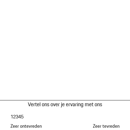
Vertel ons over je ervaring met ons
1
2
3
4
5
Zeer ontevreden
Zeer tevreden