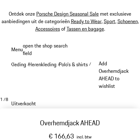
Ontdek onze
Porsche Design Seasonal Sale
met exclusieve
aanbiedingen uit de categorieën
Ready to Wear
,
Sport
,
Schoenen
,
Accessoires
of
Tassen en bagage
.
Spring
open the shop search
Menu
naar
field
My sh
de
Add
Kleding
Herenkleding
Polo's & shirts
/
/
/
hoofdinhoud
Overhemdjack
AHEAD to
wishlist
1
/
8
Uitverkocht
Overhemdjack AHEAD
€ 166,63
incl. btw