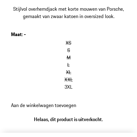
Stijlvol overhemdjack met korte mouwen van Porsche,
gemaakt van zwaar katoen in oversized look.
Maat
:
-
varianten
overslaan
XS
(Maat)
S
M
L
XL
XXL
3XL
ga
Aan de winkelwagen toevoegen
terug
naar
Helaas, dit product is uitverkocht.
varianten
(Maat)