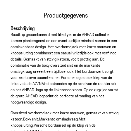
Productgegevens
Beschrijving
Roadtrip gecombineerd met lifestyle: in de AHEAD collectie
komen pioniersgeest en een avontuurlijke mindset samen in een
onmiskenbaar design. Het overhemdjack met korte mouwen en
knoopsluiting combineert een casual vrijetijdslook met verfijnde
details. Gemaakt van stevig katoen, voelt prettig aan. De
combinatie van de boxy oversized snit en de markante
omslagkraag creëert een tijdloze look. Het borduurwerk zorgt
voor exclusieve accenten: het Porsche logo op de klep van de
linkerzak, de AZ/NM-staatscodes op de rand van de rechterzak
en het AHEAD-logo op de linkeronderzoom. Op de rugzijde vormt
de grote AHEAD logoprint de perfecte afronding van het
hoogwaardige design.
Oversized overhemdjack met korte mouwen, gemaakt van stevig
katoen.
Boxy snit.
Markante omslagkraag.
Met
knoopsluiting.
Porsche borduursel op de klep van de