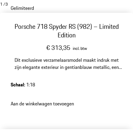
1
/
3
Gelimiteerd
Porsche 718 Spyder RS (982) – Limited
Edition
€ 313,35
incl. btw
Dit exclusieve verzamelaarsmodel maakt indruk met
zijn elegante exterieur in gentianblauw metallic, een
hoogwaardige harsafwerking en een gelimiteerde
oplage van 718 stukken – een elegant hoogtepunt voor
Schaal
:
1:18
elke veeleisende Porsche-collectie.
Aan de winkelwagen toevoegen