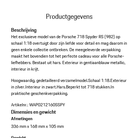
Productgegevens
Beschrijving
Het exclusieve model van de Porsche 718 Spyder RS (982) op
schaal 1:18 overtuigt door zijn liefde voor detail en mag daarom in
geen enkele collectie ontbreken. De meegeleverde verpakking
maakt het bovendien tot het perfecte cadeau voor alle Porsche-
liefhebbers. Bestaat uit hars. Exterieur in gentiaanblauw metallic,
interieur in krijt.
Hoogwaardig, gedetailleerd verzamelmodel.
Schaal 1:18.
Exterieur
in zilver.
Interieur in zwart.
Hars.
Beperkt tot 718 stukken.
In
praktische geschenkverpakking.
Artikelnr.:
WAP0212160SSPY
Dimensies en gewicht
Afmetingen
336 mm x 168 mm x 105 mm
Gewicht