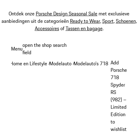
Ontdek onze
Porsche Design Seasonal Sale
met exclusieve
aanbiedingen uit de categorieën
Ready to Wear
,
Sport
,
Schoenen
,
Accessoires
of
Tassen en bagage
.
Spring
open the shop search
Menu
naar
field
My sh
de
Add
Home en Lifestyle
Modelauto
Modelauto's 718
/
/
/
hoofdinhoud
Porsche
718
Spyder
RS
(982) –
Limited
Edition
to
wishlist