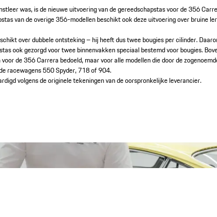
nstleer was, is de nieuwe uitvoering van de gereedschapstas voor de 356 Carr
apstas van de overige 356-modellen beschikt ook deze uitvoering over bruine l
chikt over dubbele ontsteking – hij heeft dus twee bougies per cilinder. Daa
tas ook gezorgd voor twee binnenvakken speciaal bestemd voor bougies. Bove
n voor de 356 Carrera bedoeld, maar voor alle modellen die door de zogeno
 de racewagens 550 Spyder, 718 of 904.
ardigd volgens de originele tekeningen van de oorspronkelijke leverancier.