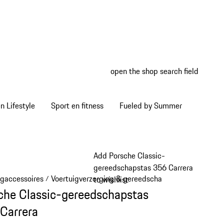
open the shop search field
My wish
My shop
 Lifestyle
Sport en fitness
Fueled by Summer
Add Porsche Classic-
gereedschapstas 356 Carrera
igaccessoires
Voertuigverzorging & gereedschap
/
/
to wishlist
che Classic-gereedschapstas
Carrera