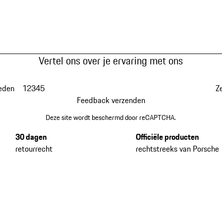
Vertel ons over je ervaring met ons
eden
1
2
3
4
5
Z
Feedback verzenden
Deze site wordt beschermd door reCAPTCHA.
30 dagen
Officiële producten
retourrecht
rechtstreeks van Porsche