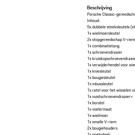
Beschrijving
Porsche Classic-gereedsch
Inhoud:
5x dubbele steeksleutels (
1x wielmoersleutel
2x stopgereedschap V-rie
1x combinatietang
1x schroevendraaier
1x kruiskopschroevendraai
1x verwijderhendel voor wi
1x kniesleutel
1x bougiesleutel
1x inbussleutel
1x ratel voor het wisselen 
1x vuistschroevendraaier<
1x borstel
1x voelermaat
1x wielmoer
1x smalle V-riem
2x bougiehouders
1x poetsdoek