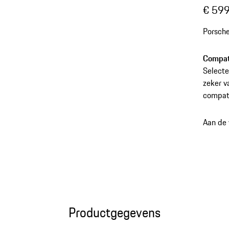
€ 599
Porsche
Compati
Selecte
zeker v
compati
Aan de
Productgegevens