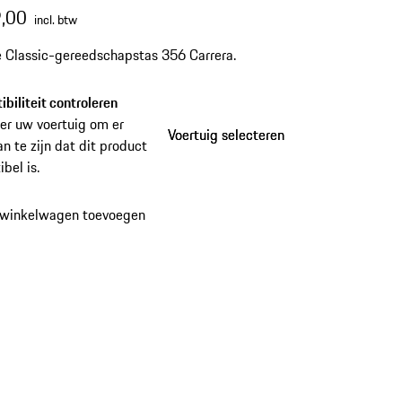
,00
incl. btw
 Classic-gereedschapstas 356 Carrera.
biliteit controleren
er uw voertuig om er
Voertuig selecteren
Voertuig selecteren
an te zijn dat dit product
bel is.
 winkelwagen toevoegen