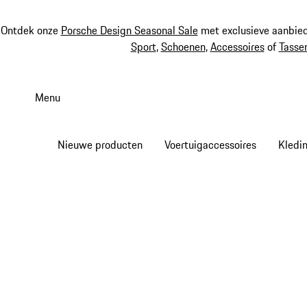
Ontdek onze
Porsche Design Seasonal Sale
met exclusieve aanbied
Sport
,
Schoenen
,
Accessoires
of
Tasse
Spring
naar
Menu
de
hoofdinhoud
Nieuwe producten
Voertuigaccessoires
Kledi