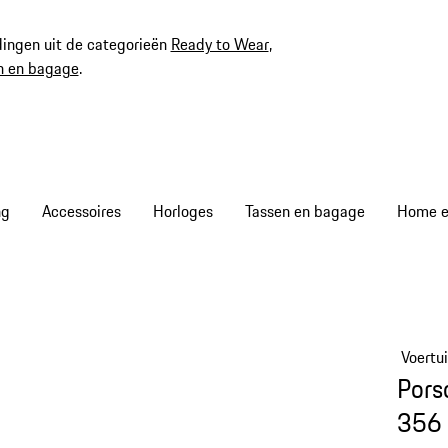
ingen uit de categorieën
Ready to Wear
,
n en bagage
.
ng
Accessoires
Horloges
Tassen en bagage
Home en
Voertu
Pors
356 