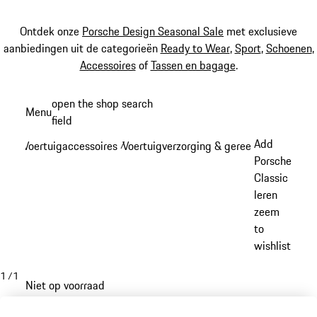
Ontdek onze
Porsche Design Seasonal Sale
met exclusieve
aanbiedingen uit de categorieën
Ready to Wear
,
Sport
,
Schoenen
,
Accessoires
of
Tassen en bagage
.
Spring
open the shop search
Menu
naar
field
My sh
de
Add
Voertuigaccessoires
Voertuigverzorging & gereedschap
/
/
hoofdinhoud
Porsche
Classic
leren
zeem
to
wishlist
1
/
1
Niet op voorraad