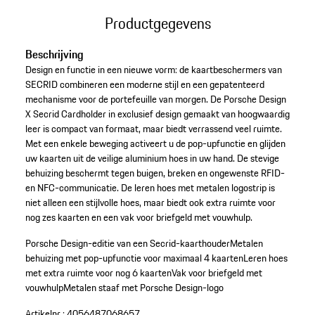
Productgegevens
Beschrijving
Design en functie in een nieuwe vorm: de kaartbeschermers van
SECRID combineren een moderne stijl en een gepatenteerd
mechanisme voor de portefeuille van morgen. De Porsche Design
X Secrid Cardholder in exclusief design gemaakt van hoogwaardig
leer is compact van formaat, maar biedt verrassend veel ruimte.
Met een enkele beweging activeert u de pop-upfunctie en glijden
uw kaarten uit de veilige aluminium hoes in uw hand. De stevige
behuizing beschermt tegen buigen, breken en ongewenste RFID-
en NFC-communicatie. De leren hoes met metalen logostrip is
niet alleen een stijlvolle hoes, maar biedt ook extra ruimte voor
nog zes kaarten en een vak voor briefgeld met vouwhulp.
Porsche Design-editie van een Secrid-kaarthouder
Metalen
behuizing met pop-upfunctie voor maximaal 4 kaarten
Leren hoes
met extra ruimte voor nog 6 kaarten
Vak voor briefgeld met
vouwhulp
Metalen staaf met Porsche Design-logo
Artikelnr.:
4056487068657