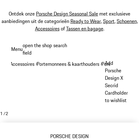
Ontdek onze
Porsche Design Seasonal Sale
met exclusieve
aanbiedingen uit de categorieën
Ready to Wear
,
Sport
,
Schoenen
,
Accessoires
of
Tassen en bagage
.
Spring
open the shop search
Menu
naar
field
My sh
de
Add
Accessoires
Portemonnees & kaarthouders
Porsche Design p
/
/
hoofdinhoud
Porsche
Design X
Secrid
Cardholder
to wishlist
1
/
2
PORSCHE DESIGN