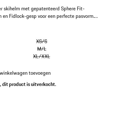
r skihelm met gepatenteerd Sphere Fit-
 en Fidlock-gesp voor een perfecte pasvorm.
ïntegreerde MIPS-systeem voert
krachten af en zorgt voor extra veiligheid.
f design in de stijl van Porsche.
XS/S
M/L
XL/XXL
 winkelwagen toevoegen
 dit product is uitverkocht.