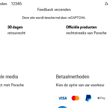
eden
1
2
3
4
5
Z
Feedback verzenden
Deze site wordt beschermd door reCAPTCHA.
30 dagen
Officiële producten
retourrecht
rechtstreeks van Porsche
ale media
Betaalmethoden
ct met Porsche
Kies de optie van uw voorkeur