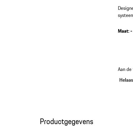
Designe
systeem
Het ge
rotatie
Maat
:
-
Sportie
Aan de
Helaas,
Productgegevens