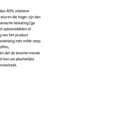
 dan 40% relatieve
aturen die hoger zijn dan
hanische belasting (ga
et oplosmiddelen of
g van het product
handmatig met milde zeep.
offen,
raken dat de beschermende
l kan uw plaatselijke
eciaalzaak.