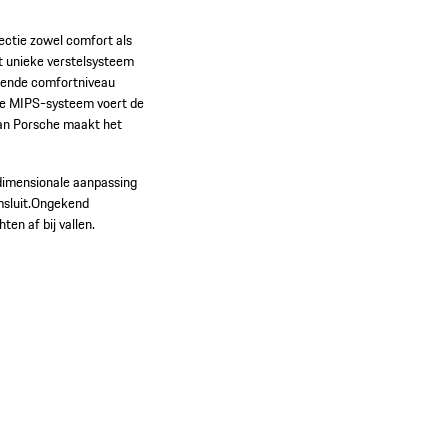
ectie zowel comfort als
t unieke verstelsysteem
gekende comfortniveau
rde MIPS-systeem voert de
 van Porsche maakt het
dimensionale aanpassing
sluit.
Ongekend
en af bij vallen.