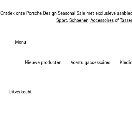
Ontdek onze
Porsche Design Seasonal Sale
met exclusieve aanbied
Sport
,
Schoenen
,
Accessoires
of
Tasse
Spring
naar
Menu
de
hoofdinhoud
Nieuwe producten
Voertuigaccessoires
Kledi
Uitverkocht