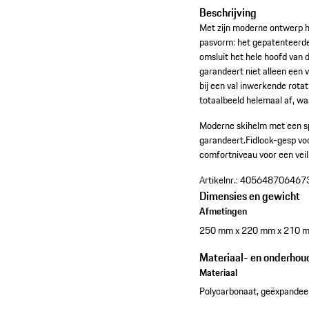
Beschrijving
Met zijn moderne ontwerp h
pasvorm: het gepatenteerde
omsluit het hele hoofd van 
garandeert niet alleen een 
bij een val inwerkende rotat
totaalbeeld helemaal af, w
Moderne skihelm met een s
garandeert.
Fidlock-gesp voo
comfortniveau voor een vei
Artikelnr.:
405648706467
Dimensies en gewicht
Afmetingen
250 mm x 220 mm x 210 
Materiaal- en onderhou
Materiaal
Polycarbonaat, geëxpandeer