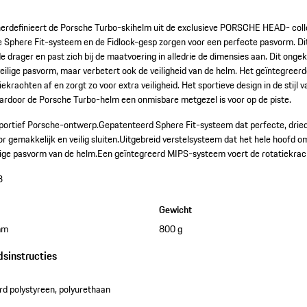
erdefinieert de Porsche Turbo-skihelm uit de exclusieve PORSCHE HEAD- coll
 Sphere Fit-systeem en de Fidlock-gesp zorgen voor een perfecte pasvorm. Di
de drager en past zich bij de maatvoering in alledrie de dimensies aan. Dit on
veilige pasvorm, maar verbetert ook de veiligheid van de helm. Het geïntegree
iekrachten af en zorgt zo voor extra veiligheid. Het sportieve design in de stijl
aardoor de Porsche Turbo-helm een onmisbare metgezel is voor op de piste.
portief Porsche-ontwerp.
Gepatenteerd Sphere Fit-systeem dat perfecte, drie
r gemakkelijk en veilig sluiten.
Uitgebreid verstelsysteem dat het hele hoofd om
lige pasvorm van de helm.
Een geïntegreerd MIPS-systeem voert de rotatiekracht
3
Gewicht
mm
800 g
dsinstructies
d polystyreen, polyurethaan