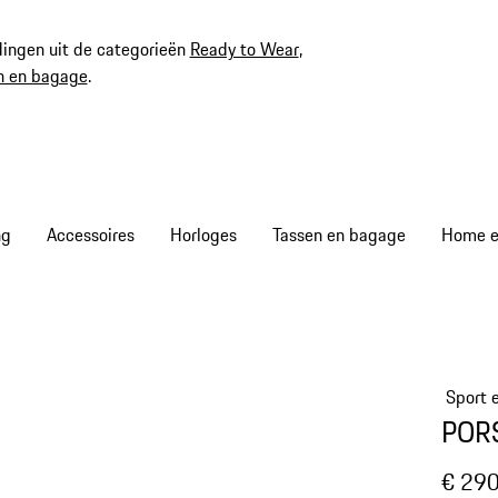
ingen uit de categorieën
Ready to Wear
,
n en bagage
.
ng
Accessoires
Horloges
Tassen en bagage
Home en
Sport e
POR
€ 290