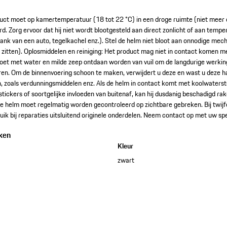
duct moet op kamertemperatuur (18 tot 22 °C) in een droge ruimte (niet meer
. Zorg ervoor dat hij niet wordt blootgesteld aan direct zonlicht of aan temper
ank van een auto, tegelkachel enz.). Stel de helm niet bloot aan onnodige mec
m zitten). Oplosmiddelen en reiniging: Het product mag niet in contact komen m
oet met water en milde zeep ontdaan worden van vuil om de langdurige werkin
eren. Om de binnenvoering schoon te maken, verwijdert u deze en wast u deze 
, zoals verdunningsmiddelen enz. Als de helm in contact komt met koolwaterst
, stickers of soortgelijke invloeden van buitenaf, kan hij dusdanig beschadigd 
 helm moet regelmatig worden gecontroleerd op zichtbare gebreken. Bij twijfe
uik bij reparaties uitsluitend originele onderdelen. Neem contact op met uw sp
ken
Kleur
zwart