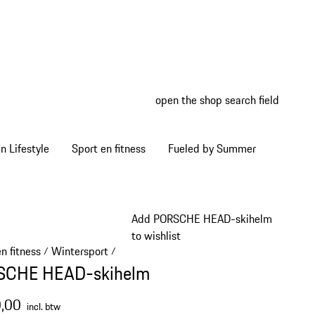
open the shop search field
My wish
My shop
 Lifestyle
Sport en fitness
Fueled by Summer
Add PORSCHE HEAD-skihelm
to wishlist
n fitness
Wintersport
/
/
SCHE HEAD-skihelm
,00
incl. btw