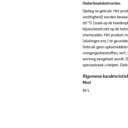
Onderhoudsinstructies
Opslag na gebruik: Het pro
vochtigheid) worden bewaard
60 °C (zoals op de hoedenpl
bijvoorbeeld niet op de hel
chemicaliën. Het product m
(sluitingen enz.) te garand
Gebruik geen oplosmiddelen
reinigingsvloeistoffen, verf
werking aangetast wordt. De
speciaalzaak u helpen. Gebr
Algemene karakteristie
Maat
M/L
Bekijk de collectie