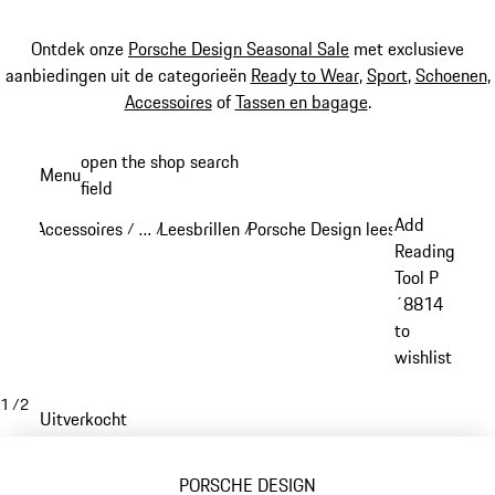
Ontdek onze
Porsche Design Seasonal Sale
met exclusieve
aanbiedingen uit de categorieën
Ready to Wear
,
Sport
,
Schoenen
,
Accessoires
of
Tassen en bagage
.
Spring
open the shop search
Menu
naar
field
My sh
de
Add
Accessoires
…
Leesbrillen
Porsche Design leesbrillen
/
/
/
/
hoofdinhoud
Reveal collapsed breadcrumb items
Reading
Tool P
´8814
to
wishlist
1
/
2
Uitverkocht
PORSCHE DESIGN