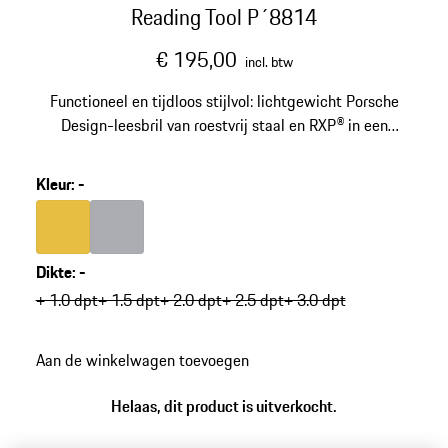
Reading Tool P´8814
€ 195,00
incl. btw
Functioneel en tijdloos stijlvol: lichtgewicht Porsche
Design-leesbril van roestvrij staal en RXP® in een
puristisch en toch opvallend design. Anti-reflecterende
glazen zorgen voor maximaal leescomfort.
Kleur
:
-
Kleur
goud
Kleur
grijs
Dikte
:
-
+ 1.0 dpt
+ 1.5 dpt
+ 2.0 dpt
+ 2.5 dpt
+ 3.0 dpt
Aan de winkelwagen toevoegen
Helaas, dit product is uitverkocht.