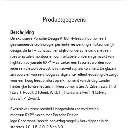
Productgegevens
Beschrijving
De exclusieve Porsche Design P´8814-leesbril combineert
geavanceerde technologie, perfecte verwerking en uitzonderlijk
design. De bril – puristisch en stijlvol onderscheidend met een
roestvrijstalen montuur en comfortabele brilveren gemaakt van
hightech polyamide RXP® – zal zeker een favoriet worden voor
iedereen die zich bewust is van zowel stijl als kwaliteit. De glazen
zijn voorzien van een hoogwaardige anti-reflectiecoating die zorgt
voor een hoog leescomfort op elk moment van de dag, zonder
hinderlijke lichtreflecties. In kleurcombinaties A (Zilver, Zwart), B
(Zwart, Rood), C (Goud, Wit), F (Titanium, Zilver), N (Zilver,
Blauw), P (Zwart).
Exclusieve unisex-leesbril.
Lichtgewicht roestvrijstalen
montuur.
RXP®-veren met Porsche Design-
logo.
Gepersonaliseerde beglazing mogelijk.
Verkrijgbaar in de
sterktes 1.0, 1.5, 2.0, 2.5 en 3.0.