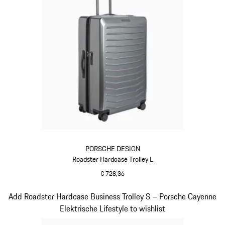
PORSCHE DESIGN
Roadster Hardcase Trolley L
€ 728,36
grijs
Dia 6 van 20
Add Roadster Hardcase Business Trolley S – Porsche Cayenne
Elektrische Lifestyle to wishlist