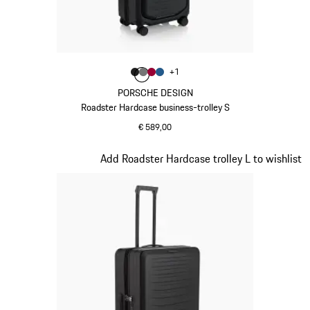
Kleur
+
1
Kleur
Kleur
Kleur
matzwart
Kleur
nardogrijs
karmijnrood
matblauw
PORSCHE DESIGN
Roadster Hardcase business-trolley S
€ 589,00
matzwart
Dia 2 van 20
Add Roadster Hardcase trolley L to wishlist