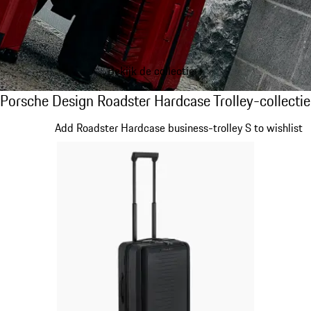
Bekijk de collectie
Porsche Design Roadster Hardcase Trolley-c
Porsche Design Roadster Hardcase Trolley-collectie
Dia 1 van 20
Add Roadster Hardcase business-trolley S to wishlist