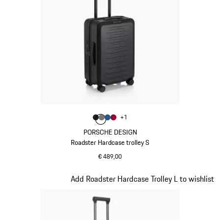
Kleur
+
1
Kleur
Kleur
Kleur
matzwart
Kleur
nardogrijs
matblauw
karmijnrood
PORSCHE DESIGN
Roadster Hardcase trolley S
€ 489,00
matzwart
Dia 5 van 20
Add Roadster Hardcase Trolley L to wishlist