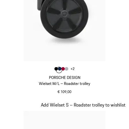
Kleur
+
2
Kleur
Kleur
Kleur
zwart
Kleur
donkerblauw
karmijnrood
zilver
PORSCHE DESIGN
Wielset M/L – Roadster trolley
€ 109,00
zwart
Dia 19 van 20
Add Wielset S – Roadster trolley to wishlist