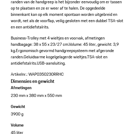
randen van de handgreep is het bijzonder eenvoudig om er tassen
op te plaatsen en ze er weer af te halen. De opgedeelde
binnenkant kan op elk moment spontaan worden uitgebreid en
wordt, net als de voorflap, veilig gesloten met een dubbel TSA-slot
en een antidiefstalrits.
Business-Trolley met 4 wieltjes en voorvak, afmetingen
handbagage: 38 x 55 x 23/27 cm.
Volume: 45 liter, gewicht: 3,9
kg.
Ergonomisch gevormd handgreepsysteem met afgeronde
randen.
Geluidsarme kogelgelagerde wieltjes.
TSA-slot en
antidiefstalrits.USB-aansluiting.
Artikelnr.:
WAP0350230RRHC
Dimensies en gewicht
Afmetingen
230 mm x 380 mm x 550 mm
Gewicht
3900 g
Volume
45 liter