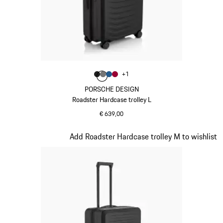
Kleur
+
1
Kleur
Kleur
Kleur
matzwart
Kleur
nardogrijs
matblauw
karmijnrood
PORSCHE DESIGN
Roadster Hardcase trolley L
€ 639,00
matzwart
Dia 3 van 20
Add Roadster Hardcase trolley M to wishlist