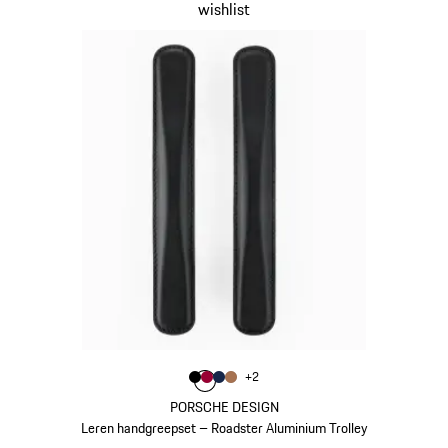
wishlist
Kleur
+
2
Kleur
Kleur
Kleur
zwart
Kleur
karmijnrood
donkerblauw
cognac
PORSCHE DESIGN
Leren handgreepset – Roadster Aluminium Trolley