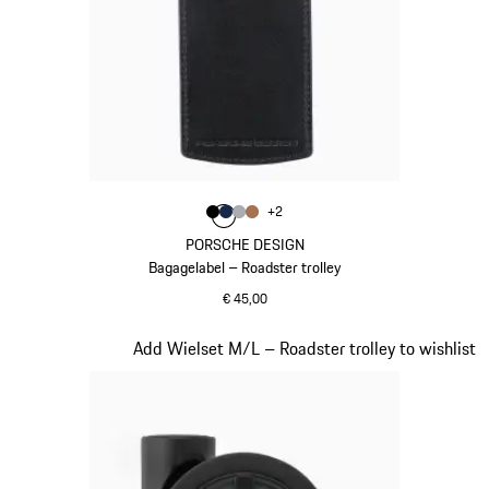
Kleur
+
2
Kleur
Kleur
Kleur
zwart
Kleur
donkerblauw
grijs
cognac
PORSCHE DESIGN
Bagagelabel – Roadster trolley
€ 45,00
zwart
Dia 18 van 20
Add Wielset M/L – Roadster trolley to wishlist