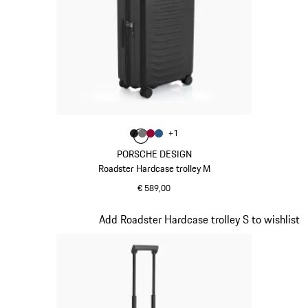
Kleur
+
1
Kleur
Kleur
Kleur
matzwart
Kleur
nardogrijs
karmijnrood
matblauw
PORSCHE DESIGN
Roadster Hardcase trolley M
€ 589,00
matzwart
Dia 4 van 20
Add Roadster Hardcase trolley S to wishlist