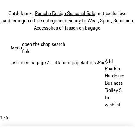
Ontdek onze
Porsche Design Seasonal Sale
met exclusieve
aanbiedingen uit de categorieën
Ready to Wear
,
Sport
,
Schoenen
,
Accessoires
of
Tassen en bagage
.
Spring
open the shop search
Menu
naar
field
My sh
de
Add
Tassen en bagage
…
Handbagagekoffers
Porsche Design h
/
/
/
hoofdinhoud
Reveal collapsed breadcrumb items
Roadster
Hardcase
Business
Trolley S
to
wishlist
1
/
6