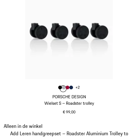
Kleur
+
2
Kleur
Kleur
Kleur
zwart
Kleur
zilver
karmijnrood
donkerblauw
PORSCHE DESIGN
Wielset S – Roadster trolley
€ 99,00
zwart
Dia 20 van 20
Alleen in de winkel
Add Leren handgreepset – Roadster Aluminium Trolley to