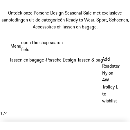
Ontdek onze
Porsche Design Seasonal Sale
met exclusieve
aanbiedingen uit de categorieën
Ready to Wear
,
Sport
,
Schoenen
,
Accessoires
of
Tassen en bagage
.
Spring
open the shop search
Menu
naar
field
My sh
de
Add
Tassen en bagage
Porsche Design Tassen & bagage
/
/
hoofdinhoud
Roadster
Nylon
4W
Trolley L
to
wishlist
1
/
4