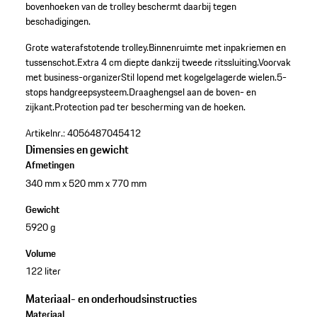
bovenhoeken van de trolley beschermt daarbij tegen
beschadigingen.
Grote waterafstotende trolley.
Binnenruimte met inpakriemen en
tussenschot.
Extra 4 cm diepte dankzij tweede ritssluiting.
Voorvak
met business-organizer
Stil lopend met kogelgelagerde wielen.
5-
stops handgreepsysteem.
Draaghengsel aan de boven- en
zijkant.
Protection pad ter bescherming van de hoeken.
Artikelnr.:
4056487045412
Dimensies en gewicht
Afmetingen
340 mm x 520 mm x 770 mm
Gewicht
5920 g
Volume
122 liter
Materiaal- en onderhoudsinstructies
Materiaal