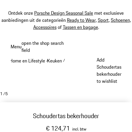
Ontdek onze
Porsche Design Seasonal Sale
met exclusieve
aanbiedingen uit de categorieën
Ready to Wear
,
Sport
,
Schoenen
,
Accessoires
of
Tassen en bagage
.
Spring
open the shop search
Menu
naar
field
My sh
de
Add
Home en Lifestyle
Keuken
/
/
hoofdinhoud
Schoudertas
bekerhouder
to wishlist
1
/
5
Schoudertas bekerhouder
€ 124,71
incl. btw