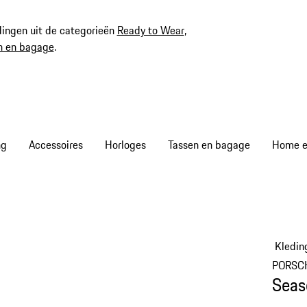
ingen uit de categorieën
Ready to Wear
,
n en bagage
.
ng
Accessoires
Horloges
Tassen en bagage
Home en
Kledin
PORSC
Seas