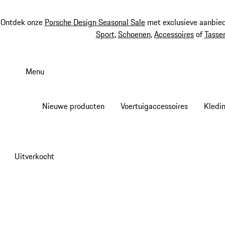
Ontdek onze
Porsche Design Seasonal Sale
met exclusieve aanbied
Sport
,
Schoenen
,
Accessoires
of
Tasse
Spring
naar
Menu
de
hoofdinhoud
Nieuwe producten
Voertuigaccessoires
Kledi
Uitverkocht