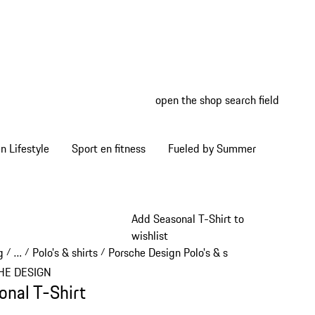
open the shop search field
My wish
My shop
 Lifestyle
Sport en fitness
Fueled by Summer
Add Seasonal T-Shirt to
wishlist
g
…
Polo's & shirts
Porsche Design Polo's & shirts
/
/
/
/
Reveal collapsed breadcrumb items
HE DESIGN
onal T-Shirt