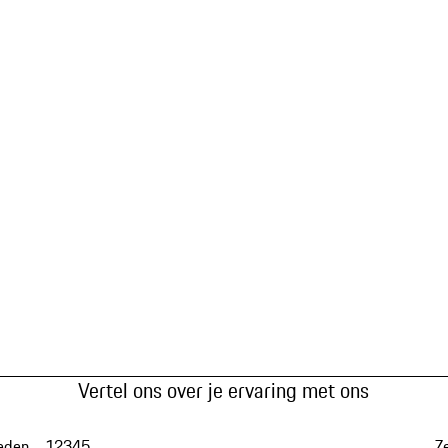
Vertel ons over je ervaring met ons
eden
1
2
3
4
5
Z