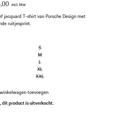
,00
incl. btw
ef jacquard T-shirt van Porsche Design met
nde ruitjesprint.
S
M
L
XL
XXL
 winkelwagen toevoegen
 dit product is uitverkocht.