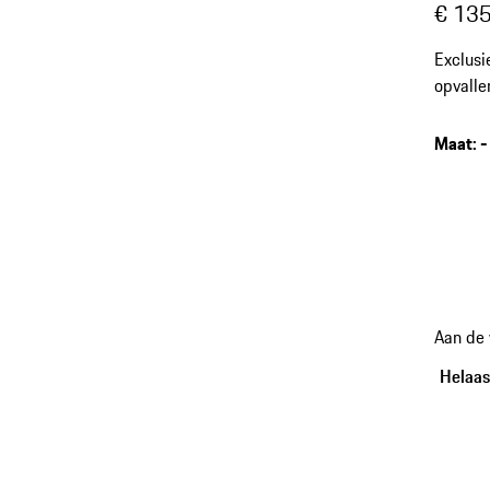
€ 135
Exclusi
opvalle
Maat
:
-
Aan de
Helaas,