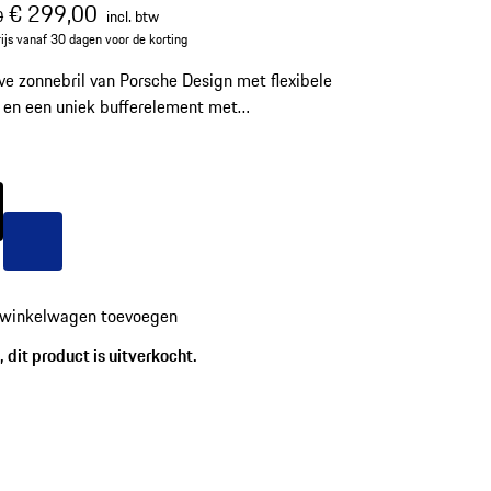
onkelijke prijs
verkoopprijs
inclusief btw
€ 299,00
0
incl. btw
ijs vanaf 30 dagen voor de korting
ve zonnebril van Porsche Design met flexibele
 en een uniek bufferelement met
bsorberende werking. Modelnummer: P´8973
wart
Kleur
blauw
 winkelwagen toevoegen
 dit product is uitverkocht.