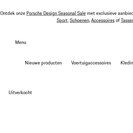
Ontdek onze
Porsche Design Seasonal Sale
met exclusieve aanbied
Sport
,
Schoenen
,
Accessoires
of
Tasse
Spring
naar
Menu
de
hoofdinhoud
Nieuwe producten
Voertuigaccessoires
Kledi
Uitverkocht