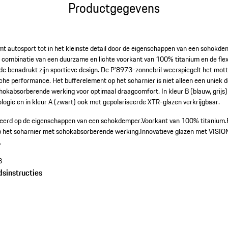
Productgegevens
t autosport tot in het kleinste detail door de eigenschappen van een schokde
e combinatie van een duurzame en lichte voorkant van 100% titanium en de flex
 benadrukt zijn sportieve design. De P'8973-zonnebril weerspiegelt het mott
che performance. Het bufferelement op het scharnier is niet alleen een uniek
okabsorberende werking voor optimaal draagcomfort. In kleur B (blauw, grijs)
gie en in kleur A (zwart) ook met gepolariseerde XTR-glazen verkrijgbaar.
ireerd op de eigenschappen van een schokdemper.
Voorkant van 100% titanium.
p het scharnier met schokabsorberende werking.
Innovatieve glazen met VISI
.
8
dsinstructies