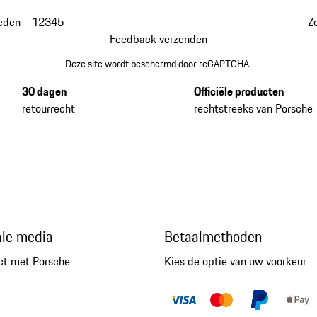
eden
1
2
3
4
5
Z
Feedback verzenden
Deze site wordt beschermd door reCAPTCHA.
30 dagen
Officiële producten
retourrecht
rechtstreeks van Porsche
ale media
Betaalmethoden
ct met Porsche
Kies de optie van uw voorkeur