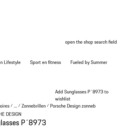
open the shop search field
My wish
My shop
 Lifestyle
Sport en fitness
Fueled by Summer
Add Sunglasses P´8973 to
wishlist
oires
…
Zonnebrillen
Porsche Design zonnebrillen
/
/
/
/
Reveal collapsed breadcrumb items
HE DESIGN
lasses P´8973