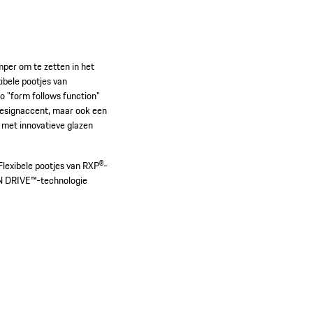
mper om te zetten in het
ibele pootjes van
o "form follows function"
 designaccent, maar ook een
 met innovatieve glazen
Flexibele pootjes van RXP®-
ON DRIVE™-technologie