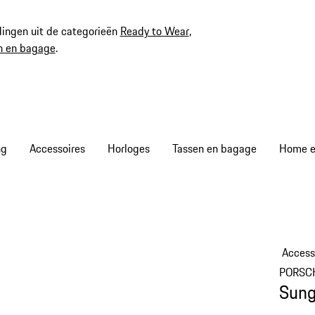
ingen uit de categorieën
Ready to Wear
,
n en bagage
.
ng
Accessoires
Horloges
Tassen en bagage
Home en
Access
PORSC
Sung