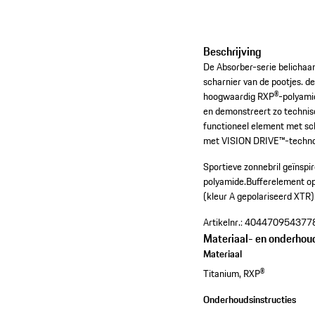
Beschrijving
De Absorber-serie belichaam
scharnier van de pootjes. d
hoogwaardig RXP®-polyamide
en demonstreert zo technis
functioneel element met sch
met VISION DRIVE™-technolo
Sportieve zonnebril geïnsp
polyamide.
Bufferelement o
(kleur A gepolariseerd XTR)
Artikelnr.:
404470954377
Materiaal- en onderhou
Materiaal
Titanium, RXP®
Onderhoudsinstructies