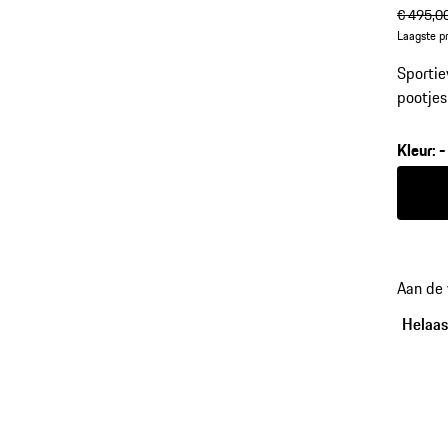
oorspr
€ 495,0
Laagste pr
Sportie
pootjes
schoka
Kleur
:
-
Kleur
z
Aan de
Helaas,