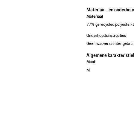
Materiaal- en onderhou
Materiaal
77% gerecycled polyester/23
Onderhoudsinstructies
Geen wasverzachter gebruik
Algemene karakteristie
Maat
M
Bekijk de collectie