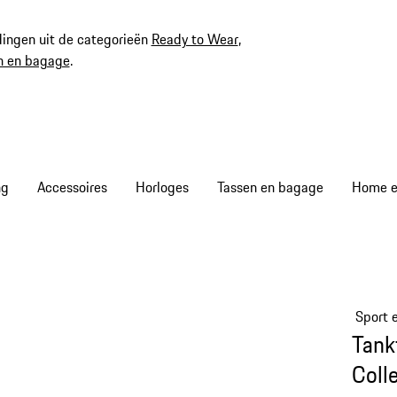
ingen uit de categorieën
Ready to Wear
,
n en bagage
.
ng
Accessoires
Horloges
Tassen en bagage
Home en
Sport e
Tank
Coll