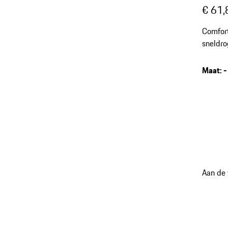
€ 61,
Comfort
sneldro
Maat
:
-
Aan de