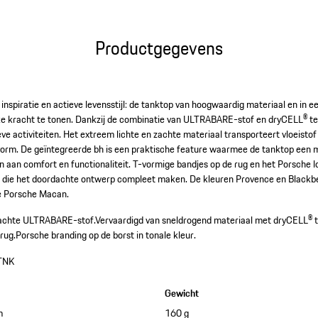
Productgegevens
, inspiratie en actieve levensstijl: de tanktop van hoogwaardig materiaal en in 
jke kracht te tonen. Dankzij de combinatie van ULTRABARE-stof en dryCELL® te
eve activiteiten. Het extreem lichte en zachte materiaal transporteert vloeisto
orm. De geïntegreerde bh is een praktische feature waarmee de tanktop een mu
aan comfort en functionaliteit. T-vormige bandjes op de rug en het Porsche lo
tails die het doordachte ontwerp compleet maken. De kleuren Provence en Blackbe
de Porsche Macan.
zachte ULTRABARE-stof.
Vervaardigd van sneldrogend materiaal met dryCELL® t
rug.
Porsche branding op de borst in tonale kleur.
TNK
Gewicht
m
160 g