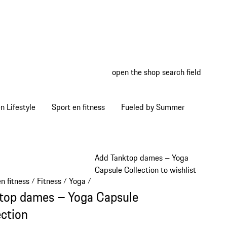
open the shop search field
My wish
My shop
 Lifestyle
Sport en fitness
Fueled by Summer
Add Tanktop dames – Yoga
Capsule Collection to wishlist
n fitness
Fitness
Yoga
/
/
/
top dames – Yoga Capsule
ection