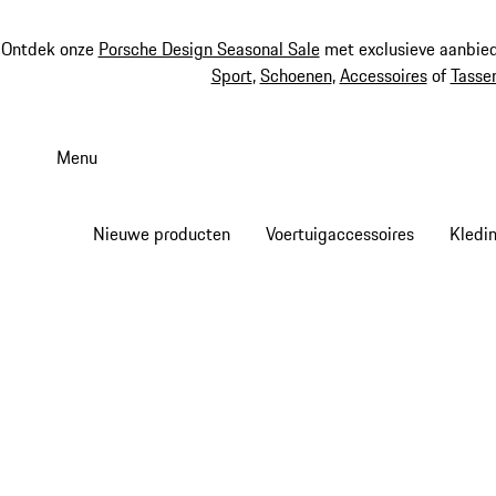
Ontdek onze
Porsche Design Seasonal Sale
met exclusieve aanbied
Sport
,
Schoenen
,
Accessoires
of
Tasse
Spring
naar
Menu
de
hoofdinhoud
Nieuwe producten
Voertuigaccessoires
Kledi