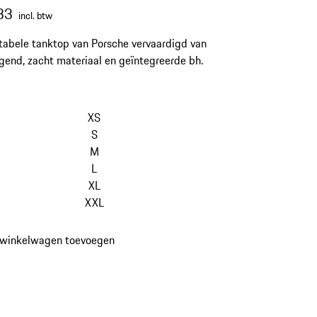
83
incl. btw
abele tanktop van Porsche vervaardigd van
gend, zacht materiaal en geïntegreerde bh.
XS
S
M
L
XL
XXL
 winkelwagen toevoegen