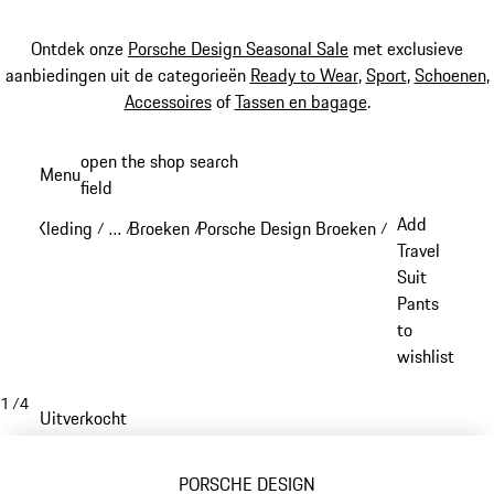
Ontdek onze
Porsche Design Seasonal Sale
met exclusieve
aanbiedingen uit de categorieën
Ready to Wear
,
Sport
,
Schoenen
,
Accessoires
of
Tassen en bagage
.
Spring
open the shop search
Menu
naar
field
My sh
de
Add
Kleding
…
Broeken
Porsche Design Broeken
/
/
/
/
hoofdinhoud
Reveal collapsed breadcrumb items
Travel
Suit
Pants
to
wishlist
1
/
4
Uitverkocht
PORSCHE DESIGN