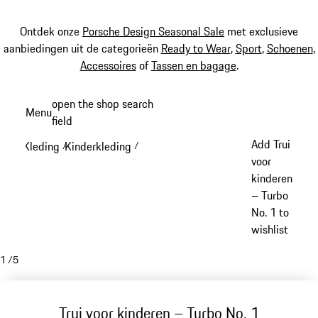
Ontdek onze
Porsche Design Seasonal Sale
met exclusieve
aanbiedingen uit de categorieën
Ready to Wear
,
Sport
,
Schoenen
,
Accessoires
of
Tassen en bagage
.
Spring
open the shop search
Menu
naar
field
My sh
de
Add Trui
Kleding
Kinderkleding
/
/
hoofdinhoud
voor
kinderen
– Turbo
No. 1 to
wishlist
1
/
5
Trui voor kinderen – Turbo No. 1