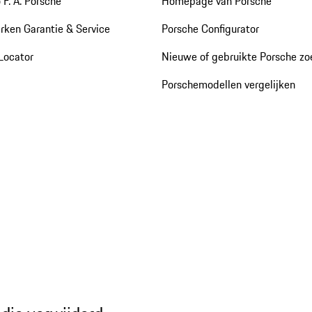
 F. A. Porsche
Homepage van Porsche
rken Garantie & Service
Porsche Configurator
Locator
Nieuwe of gebruikte Porsche z
Porschemodellen vergelijken