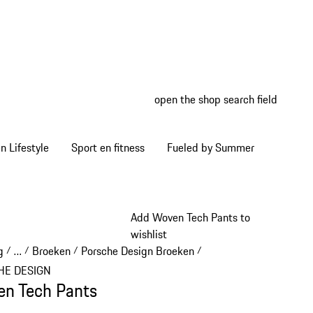
open the shop search field
My wish
My shop
 Lifestyle
Sport en fitness
Fueled by Summer
Add Woven Tech Pants to
wishlist
g
…
Broeken
Porsche Design Broeken
/
/
/
/
Reveal collapsed breadcrumb items
HE DESIGN
n Tech Pants