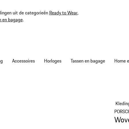
ingen uit de categorieën
Ready to Wear
,
n en bagage
.
ng
Accessoires
Horloges
Tassen en bagage
Home en
Kledin
PORSC
Wove