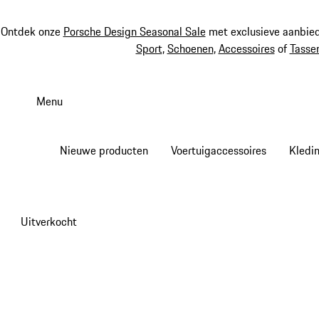
Ontdek onze
Porsche Design Seasonal Sale
met exclusieve aanbied
Sport
,
Schoenen
,
Accessoires
of
Tasse
Spring
naar
Menu
de
hoofdinhoud
Nieuwe producten
Voertuigaccessoires
Kledi
Uitverkocht