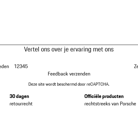
Vertel ons over je ervaring met ons
eden
1
2
3
4
5
Z
Feedback verzenden
Deze site wordt beschermd door reCAPTCHA.
30 dagen
Officiële producten
retourrecht
rechtstreeks van Porsche