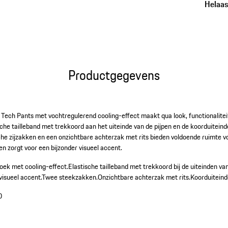
Helaas,
Productgegevens
ech Pants met vochtregulerend cooling-effect maakt qua look, functionalite
che tailleband met trekkoord aan het uiteinde van de pijpen en de koorduitein
he zijzakken en een onzichtbare achterzak met rits bieden voldoende ruimte vo
en zorgt voor een bijzonder visueel accent.
oek met cooling-effect.
Elastische tailleband met trekkoord bij de uiteinden van
visueel accent.
Twee steekzakken.
Onzichtbare achterzak met rits.
Koorduiteind
0