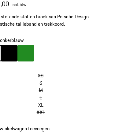
,00
incl. btw
stotende stoffen broek van Porsche Design
stische tailleband en trekkoord.
onkerblauw
onkerblauw
Kleur
zwart
Kleur
groen
XS
S
M
L
XL
XXL
 winkelwagen toevoegen